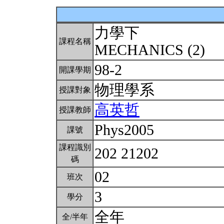
力學下
課程名稱
MECHANICS (2)
98-2
開課學期
物理學系
授課對象
高英哲
授課教師
Phys2005
課號
課程識別
202 21202
碼
02
班次
3
學分
全年
全/半年