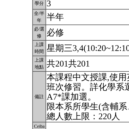
3
學分
全/半
半年
年
必/選
必修
修
上課
星期三3,4(10:20~12:1
時間
上課
共201共201
地點
本課程中文授課,使
班次修習。詳化學系
A7*課加選。
備註
限本系所學生(含輔系
總人數上限：220人
Ceiba