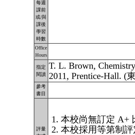
每週
課前
或/與
課後
學習
時數
Office
Hours
T. L. Brown, Chemistry:
指定
2011, Prentice-Ha
閱讀
參考
書目
本校尚無訂定 A+
本校採用等第制評
評量