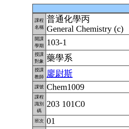
普通化學丙
課程
General Chemistry (c)
名稱
開課
103-1
學期
授課
藥學系
對象
授課
廖尉斯
教師
Chem1009
課號
課程
203 101C0
識別
碼
01
班次