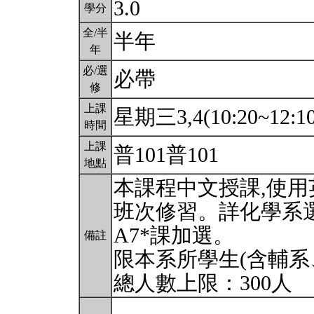
3.0
學分
全/半
半年
年
必/選
必帶
修
上課
星期三3,4(10:20~12:1
時間
上課
普101普101
地點
本課程中文授課,使
班次修習。詳化學系
A7*課加選。
備註
限本系所學生(含輔系
總人數上限：300人