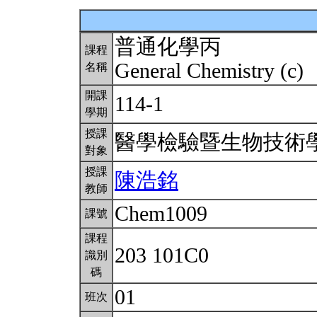
普通化學丙
課程
General Chemistry (c)
名稱
開課
114-1
學期
授課
醫學檢驗暨生物技術
對象
授課
陳浩銘
教師
Chem1009
課號
課程
203 101C0
識別
碼
01
班次