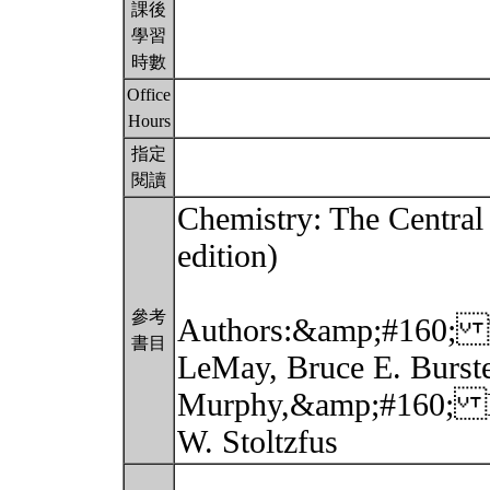
課後
學習
時數
Office
Hours
指定
閱讀
Chemistry: The Central 
edition)
參考
Authors:&amp;#160; T
書目
LeMay, Bruce E. Burste
Murphy,&amp;#160; P
W. Stoltzfus