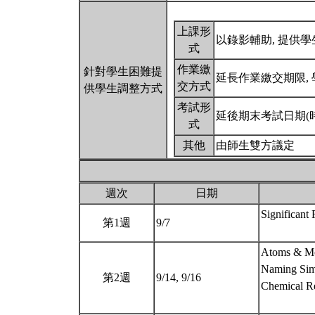
上課形
以錄影輔助, 提供
式
作業繳
針對學生困難提
延長作業繳交期限,
交方式
供學生調整方式
考試形
延後期末考試日期(
式
其他
由師生雙方議定
週次
日期
Significant 
第1週
9/7
Atoms & Mo
Naming Si
第2週
9/14, 9/16
Chemical Re