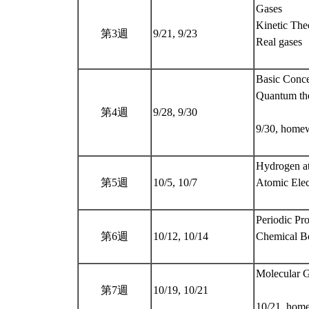
Gases
Kinetic The
第3週
9/21, 9/23
Real gases
Basic Conce
Quantum the
第4週
9/28, 9/30
9/30, homew
Hydrogen a
第5週
10/5, 10/7
Atomic Elec
Periodic Pro
第6週
10/12, 10/14
Chemical B
Molecular G
第7週
10/19, 10/21
10/21, hom