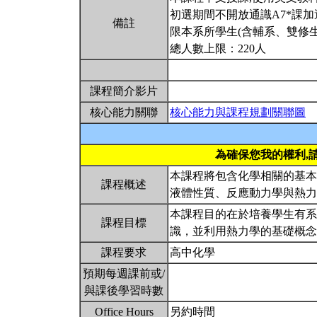
初選期間不開放通識A7*課加
備註
限本系所學生(含輔系、雙修生
總人數上限：220人
課程簡介影片
核心能力關聯
核心能力與課程規劃關聯圖
為確保您我的權利,
本課程將包含化學相關的基本
課程概述
液體性質、反應動力學與熱
本課程目的在於培養學生有系
課程目標
識，並利用熱力學的基礎概
課程要求
高中化學
預期每週課前或/
與課後學習時數
Office Hours
另約時間