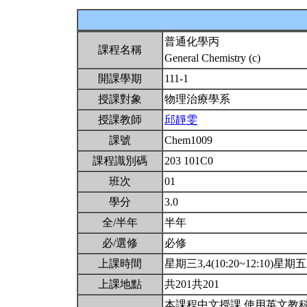
普通化學丙
課程名稱
General Chemistry (c)
開課學期
111-1
授課對象
物理治療學系
授課教師
邱靜雯
課號
Chem1009
課程識別碼
203 101C0
班次
01
學分
3.0
全/半年
半年
必/選修
必修
上課時間
星期三3,4(10:20~12:10)星期五3,
上課地點
共201共201
本課程中文授課,使用英文教