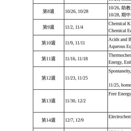
10/26, 
第8週
10/26, 10/28
10/28, 期中考
Chemical Ki
第9週
11/2, 11/4
Chemical E
Acids and B
第10週
11/9, 11/11
Aqueous Eq
Thermochem
第11週
11/16, 11/18
Energy, En
Spontaneity
第12週
11/23, 11/25
11/25, hom
Free Energy
第13週
11/30, 12/2
Electrochem
第14週
12/7, 12/9