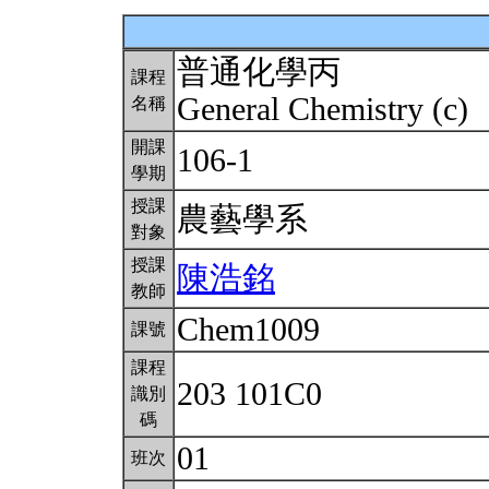
普通化學丙
課程
General Chemistry (c)
名稱
開課
106-1
學期
授課
農藝學系
對象
授課
陳浩銘
教師
Chem1009
課號
課程
203 101C0
識別
碼
01
班次