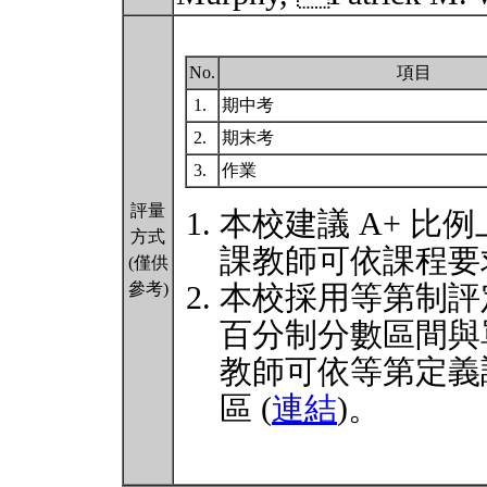
No.
項目
1.
期中考
2.
期末考
3.
作業
評量
本校建議 A+ 比例
方式
課教師可依課程要
(僅供
參考)
本校採用等第制評
百分制分數區間與
教師可依等第定義
區 (
連結
)。