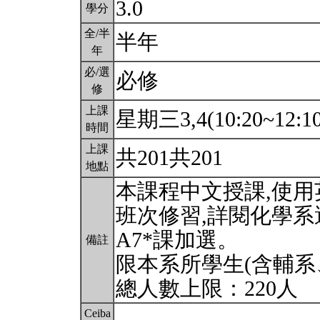
3.0
學分
全/半
半年
年
必/選
必修
修
上課
星期三3,4(10:20~12:1
時間
上課
共201共201
地點
本課程中文授課,使
班次修習,詳閱化學
A7*課加選。
備註
限本系所學生(含輔系
總人數上限：220人
Ceiba