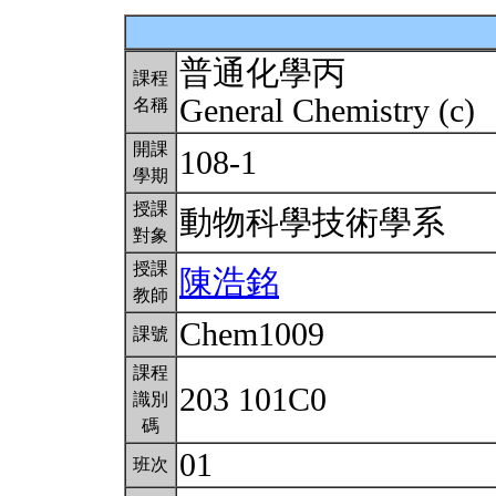
普通化學丙
課程
General Chemistry (c)
名稱
開課
108-1
學期
授課
動物科學技術學系
對象
授課
陳浩銘
教師
Chem1009
課號
課程
203 101C0
識別
碼
01
班次