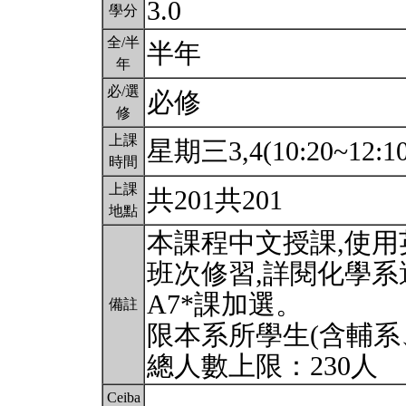
3.0
學分
全/半
半年
年
必/選
必修
修
上課
星期三3,4(10:20~12:1
時間
上課
共201共201
地點
本課程中文授課,使
班次修習,詳閱化學
A7*課加選。
備註
限本系所學生(含輔系
總人數上限：230人
Ceiba