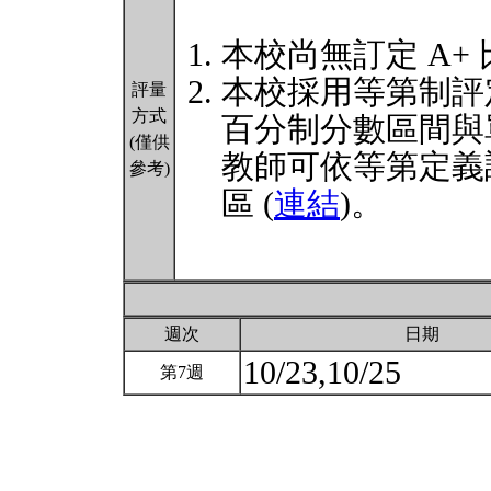
本校尚無訂定 A+
本校採用等第制評
評量
方式
百分制分數區間與
(僅供
教師可依等第定義
參考)
區 (
連結
)。
週次
日期
10/23,10/25
第7週