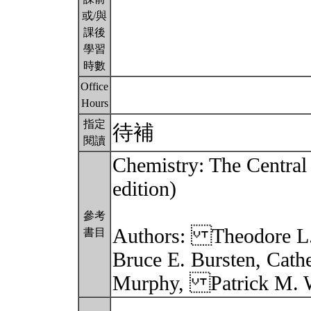
或/與
課後
學習
時數
Office
Hours
指定
待補
閱讀
Chemistry: The Central 
edition)
參考
Authors: Theodore L.
書目
Bruce E. Bursten, Cathe
Murphy, Patrick M. W