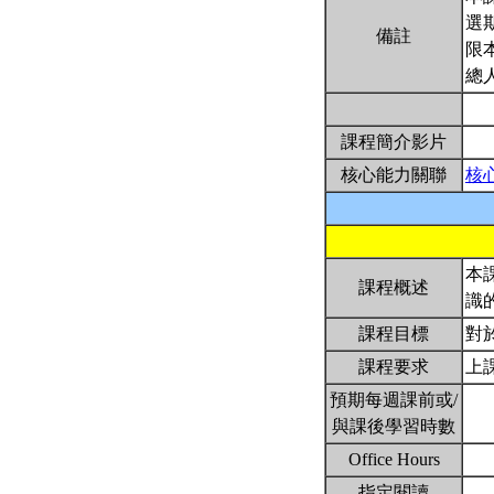
選
備註
限
總
課程簡介影片
核心能力關聯
核
本
課程概述
識
課程目標
對
課程要求
上
預期每週課前或/
與課後學習時數
Office Hours
指定閱讀