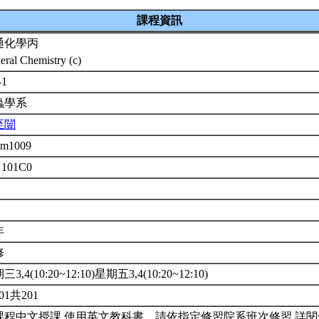
課程資訊
通化學丙
eral Chemistry (c)
-1
蟲學系
至闓
em1009
 101C0
年
修
3,4(10:20~12:10)星期五3,4(10:20~12:10)
01共201
課程中文授課,使用英文教科書。請依指定修習院系班次修習,詳