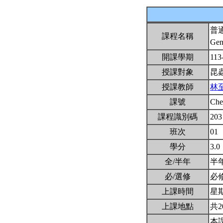
普
課程名稱
Gen
開課學期
113
授課對象
昆
授課教師
林
課號
Ch
課程識別碼
203
班次
01
學分
3.0
全/半年
半
必/選修
必
上課時間
星期三
上課地點
共2
本