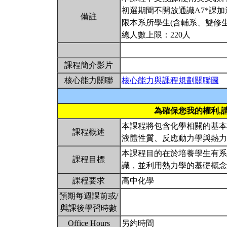
初選期間不開放通識A7*課加
備註
限本系所學生(含輔系、雙修生
總人數上限：220人
課程簡介影片
核心能力關聯
核心能力與課程規劃關聯圖
為確保您我的權利,
本課程將包含化學相關的基本
課程概述
液體性質、反應動力學與熱
本課程目的在於培養學生有系
課程目標
識，並利用熱力學的基礎概
課程要求
高中化學
預期每週課前或/
與課後學習時數
Office Hours
另約時間