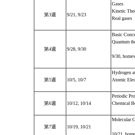
Gases
Kinetic The
第3週
9/21, 9/23
Real gases
Basic Conce
Quantum the
第4週
9/28, 9/30
9/30, homew
Hydrogen a
第5週
10/5, 10/7
Atomic Elec
Periodic Pro
第6週
10/12, 10/14
Chemical B
Molecular G
第7週
10/19, 10/21
10/21, hom