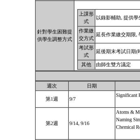
上課形
以錄影輔助, 提供
式
作業繳
針對學生困難提
延長作業繳交期限,
交方式
供學生調整方式
考試形
延後期末考試日期(
式
其他
由師生雙方議定
週次
日期
Significant 
第1週
9/7
Atoms & Mo
Naming Si
第2週
9/14, 9/16
Chemical Re