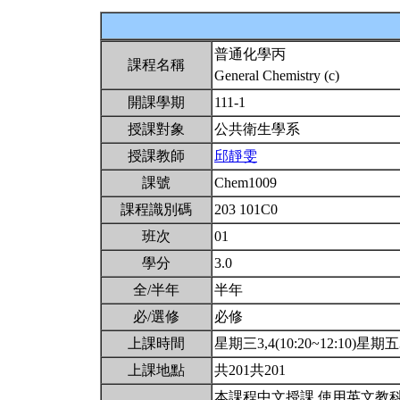
普通化學丙
課程名稱
General Chemistry (c)
開課學期
111-1
授課對象
公共衛生學系
授課教師
邱靜雯
課號
Chem1009
課程識別碼
203 101C0
班次
01
學分
3.0
全/半年
半年
必/選修
必修
上課時間
星期三3,4(10:20~12:10)星期五3,
上課地點
共201共201
本課程中文授課,使用英文教