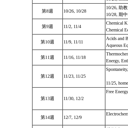
10/26, 
第8週
10/26, 10/28
10/28, 期中考
Chemical Ki
第9週
11/2, 11/4
Chemical E
Acids and B
第10週
11/9, 11/11
Aqueous Eq
Thermochem
第11週
11/16, 11/18
Energy, En
Spontaneity
第12週
11/23, 11/25
11/25, hom
Free Energy
第13週
11/30, 12/2
Electrochem
第14週
12/7, 12/9