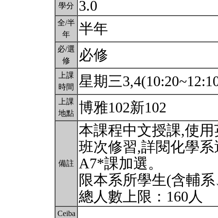
3.0
學分
全/半
半年
年
必/選
必修
修
上課
星期三3,4(10:20~12:1
時間
上課
博雅102新102
地點
本課程中文授課,使
班次修習,詳閱化學
A7*課加選。
備註
限本系所學生(含輔系
總人數上限：160人
Ceiba