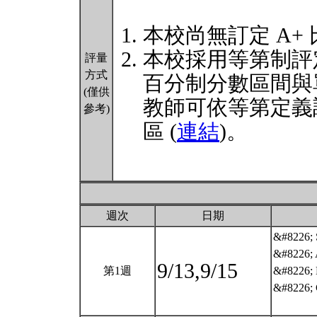
本校尚無訂定 A+
本校採用等第制評
評量
方式
百分制分數區間與
(僅供
教師可依等第定義
參考)
區 (
連結
)。
週次
日期
&#8226; S
&#8226; 
9/13,9/15
第1週
&#8226; 
&#8226; 