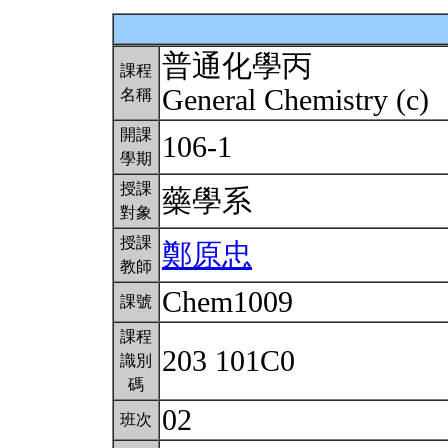
普通化學丙
課程
General Chemistry (c)
名稱
開課
106-1
學期
授課
藥學系
對象
授課
鄭原忠
教師
Chem1009
課號
課程
203 101C0
識別
碼
02
班次