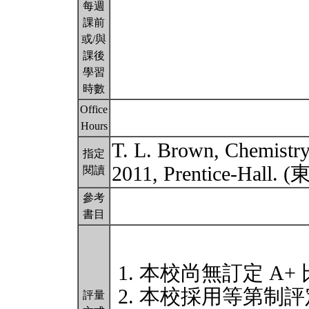
每週
課前
或/與
課後
學習
時數
Office
Hours
T. L. Brown, Chemistry:
指定
2011, Prentice-Ha
閱讀
參考
書目
本校尚無訂定 A+
本校採用等第制評
評量