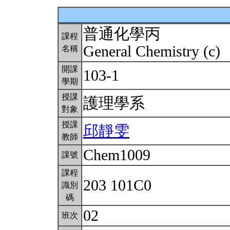
普通化學丙
課程
General Chemistry (c)
名稱
開課
103-1
學期
授課
護理學系
對象
授課
邱靜雯
教師
Chem1009
課號
課程
203 101C0
識別
碼
02
班次