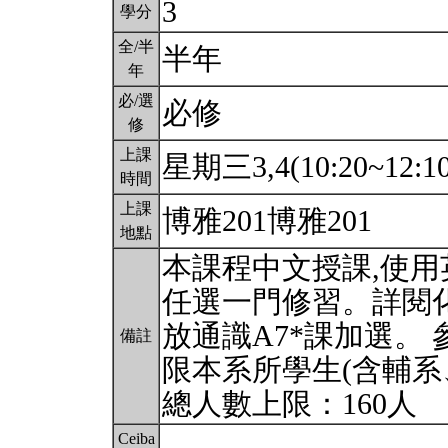
3
學分
全/半
半年
年
必/選
必修
修
上課
星期三3,4(10:20~12:1
時間
上課
博雅201博雅201
地點
本課程中文授課,使用
任選一門修習。詳閱
放通識A7*課加選。
備註
限本系所學生(含輔系
總人數上限：160人
Ceiba