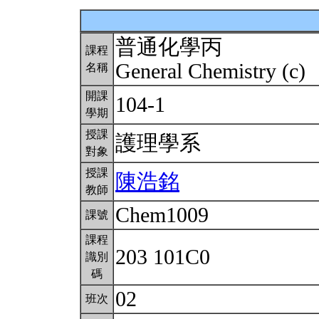
普通化學丙
課程
General Chemistry (c)
名稱
開課
104-1
學期
授課
護理學系
對象
授課
陳浩銘
教師
Chem1009
課號
課程
203 101C0
識別
碼
02
班次