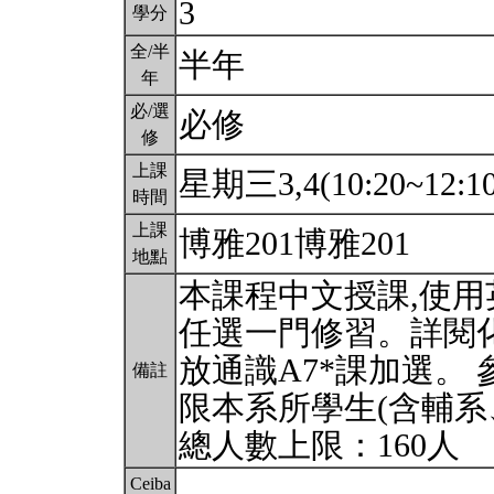
3
學分
全/半
半年
年
必/選
必修
修
上課
星期三3,4(10:20~12:1
時間
上課
博雅201博雅201
地點
本課程中文授課,使用
任選一門修習。詳閱
放通識A7*課加選。
備註
限本系所學生(含輔系
總人數上限：160人
Ceiba