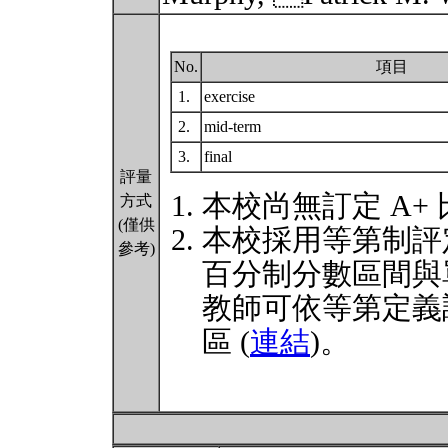
No.
項目
1.
exercise
2.
mid-term
3.
final
評量
本校尚無訂定 A+
方式
(僅供
本校採用等第制評
參考)
百分制分數區間與
教師可依等第定義
區 (
連結
)。