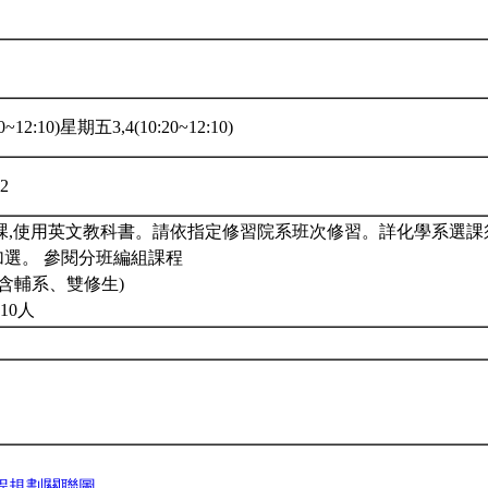
~12:10)星期五3,4(10:20~12:10)
02
課,使用英文教科書。請依指定修習院系班次修習。詳化學系選課
加選。 參閱分班編組課程
含輔系、雙修生)
10人
程規劃關聯圖