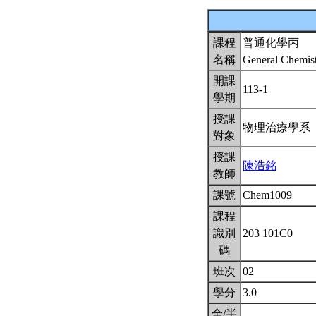
課程
普通化學丙
名稱
General Chemist
開課
113-1
學期
授課
物理治療學系
對象
授課
陳浩銘
教師
課號
Chem1009
課程
識別
203 101C0
碼
班次
02
學分
3.0
全/半