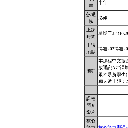
半年
年
必/選
必修
修
上課
星期三3,4(10:20
時間
上課
博雅202博雅2
地點
本課程中文授
放通識A7*課
備註
限本系所學生(
總人數上限：2
課程
簡介
影片
核心
能力
核心能力與課