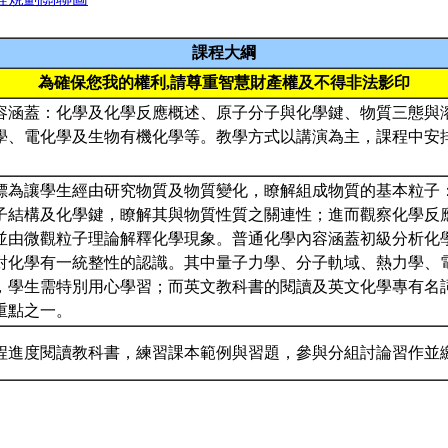
課程大綱
為確保您我的權利,請尊重智慧財產權及不得非法影印
容涵蓋：化學及化學反應概述、原子分子與化學鍵、物質三態與
學、電化學及生物有機化學等。教學方式以講演為主，課程中安
標為讓學生經由研究物質及物質變化，瞭解組成物質的基本粒子
子結構及化學鍵，瞭解其與物質性質之關連性；進而觀察化學反
並由微觀粒子理論解釋化學現象。普通化學內容涵蓋初級分析化
對化學有一統整性的認識。其中量子力學、分子軌域、熱力學、
，學生需特別用心學習；而英文教科書的閱讀及英文化學專有名
重點之一。
程進度閱讀教科書，練習課本範例與習題，參與分組討論習作並