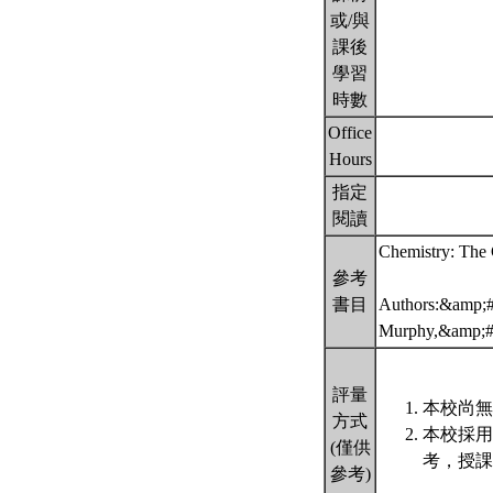
或/與
課後
學習
時數
Office
Hours
指定
閱讀
Chemistry: The C
參考
書目
Authors:&amp;#
Murphy,&amp;#1
評量
本校尚無
方式
本校採用
(僅供
考，授課
參考)