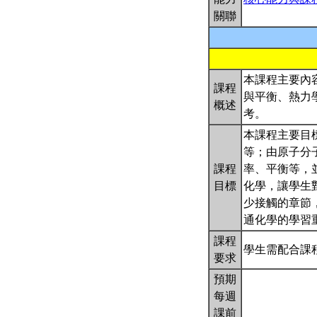
關聯
本課程主要內
課程
與平衡、熱力
概述
考。
本課程主要目
等；由原子分
課程
率、平衡等，
目標
化學，讓學生
少接觸的章節
通化學的學習
課程
學生需配合課
要求
預期
每週
課前