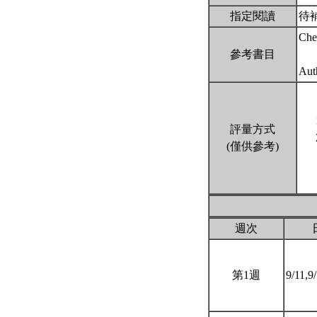
指定閱讀
待
Chem
參考書目
Aut
評量方式
(僅供參考)
週次
第1週
9/11,9