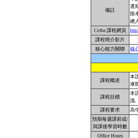
選
備註
限
總
Ceiba 課程網頁
htt
課程簡介影片
核心能力關聯
核
本
課程概述
液
本
課程目標
識.
課程要求
高
預期每週課前或/
與課後學習時數
Office Hours