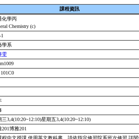
課程資訊
通化學丙
eral Chemistry (c)
-1
藝學系
靜雯
em1009
 101C0
年
修
3,4(10:20~12:10)星期五3,4(10:20~12:10)
201博雅201
課程中文授課,使用英文教科書。請依指定修習院系班次修習,詳