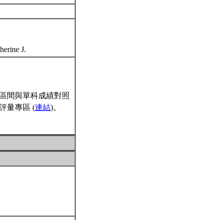
herine J.
區間與單科成績對照
量專區 (
連結
)。