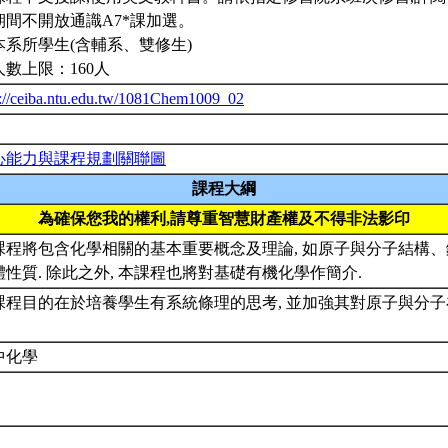
期間不開放通識A7*課加選。
本系所學生(含輔系、雙修生)
人數上限：160人
p://ceiba.ntu.edu.tw/1081Chem1009_02
心能力與課程規劃關聯圖
課程大綱
為確保您我的權利,請尊重智慧財產權及不得非法影印
課程將包含化學相關的基本重要概念及理論, 如原子與分子結構
體性質. 除此之外, 本課程也將對基礎有機化學作簡介.
課程目的在於培養學生有系統條理的思考, 並加強其對原子與分
中化學