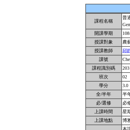
普
課程名稱
Gen
開課學期
108
授課對象
農
授課教師
邱
課號
Ch
課程識別碼
203
班次
02
學分
3.0
全/半年
半
必/選修
必
上課時間
星期三
上課地點
博雅
本