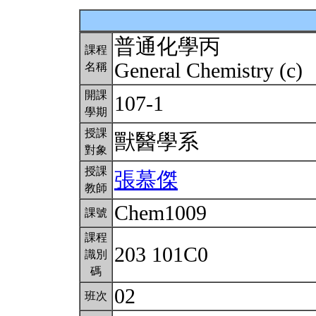
普通化學丙
課程
General Chemistry (c)
名稱
開課
107-1
學期
授課
獸醫學系
對象
授課
張慕傑
教師
Chem1009
課號
課程
203 101C0
識別
碼
02
班次