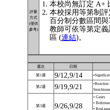
本校尚無訂定 A+
本校採用等第制評
評量
方式
百分制分數區間與
(僅供
教師可依等第定義
參考)
區 (
連結
)。
週次
日期
9/12,9/14
第1週
•Significa
•Reaction 
9/19,9/21
第2週
Stoichiom
• Gases
• Boltzman
9/26,9/28
第3週
• Real gas