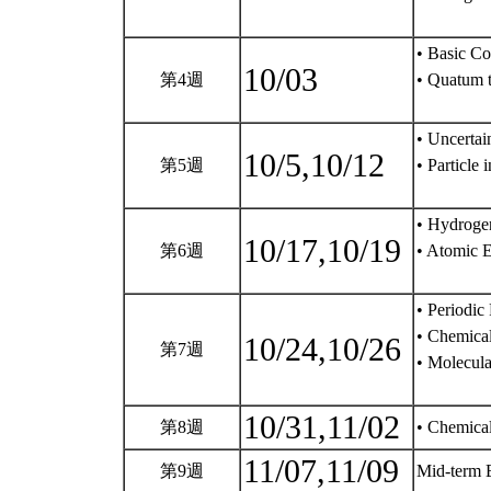
• Basic Co
10/03
第4週
• Quatum t
• Uncertai
10/5,10/12
第5週
• Particle
• Hydroge
10/17,10/19
第6週
• Atomic E
• Periodic 
• Chemica
10/24,10/26
第7週
• Molecula
10/31,11/02
第8週
• Chemica
11/07,11/09
第9週
Mid-term