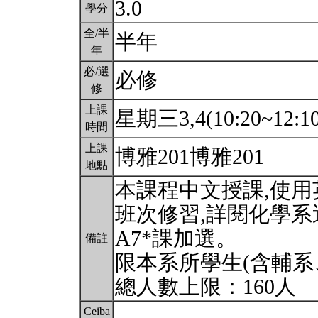
3.0
學分
全/半
半年
年
必/選
必修
修
上課
星期三3,4(10:20~12:1
時間
上課
博雅201博雅201
地點
本課程中文授課,使
班次修習,詳閱化學
A7*課加選。
備註
限本系所學生(含輔系
總人數上限：160人
Ceiba