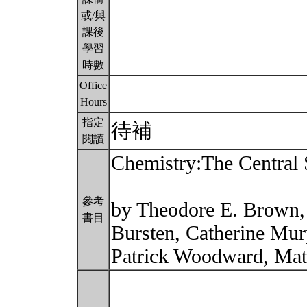
或/與
課後
學習
時數
Office
Hours
指定
待補
閱讀
Chemistry:The Central 
參考
by Theodore E. Brown,
書目
Bursten, Catherine Mur
Patrick Woodward, Mat