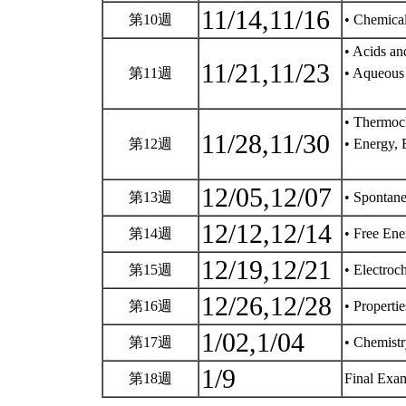
11/14,11/16
第10週
• Chemical
• Acids an
11/21,11/23
第11週
• Aqueous 
• Thermoc
11/28,11/30
第12週
• Energy, 
12/05,12/07
第13週
• Spontane
12/12,12/14
第14週
• Free Ene
12/19,12/21
第15週
• Electroc
12/26,12/28
第16週
• Properti
1/02,1/04
第17週
• Chemistr
1/9
第18週
Final Ex