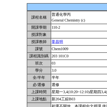
普通化學丙
課程名稱
General Chemistry (c)
開課學期
110-2
授課對象
授課教師
姜昌明
課號
Chem1009
課程識別碼
203 101C0
班次
03
學分
3.0
全/半年
半年
必/選修
選修
上課時間
星期一3,4(10:20~12:10)星期四3,4(1
上課地點
新204工綜B03
初選不開放。本課程中文授課,