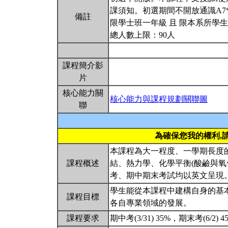
課須知。初選期間不開放通識A7
備註
限學士班一年級 且 限本系所學生
總人數上限：90人
課程簡介影
片
核心能力關
核心能力與課程規劃關聯圖
聯
為確保您我的權利,
本課程為大一程度、一學期長度
課程概述
結、熱力學、化學平衡(酸鹼與氧
考、期中期末考試均以英文呈現
學生能從本課程中建構自身的基
課程目標
各自專業領域的發展。
課程要求
期中考(3/31) 35%，期末考(6/2