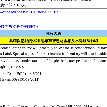
人數上限：180人
p://ceiba.ntu.edu.tw/1001Chem1009_03
心能力與課程規劃關聯圖
課程大綱
為確保您我的權利,請尊重智慧財產權及不得非法影印
content of the course will generally follow the selected textbook “Uni
n Laird. Special topics of current interest in chemistry will also be ad
rovide a basic understanding of the physical concepts that are fundame
ogical processes.
term Exam 50% (11/16/2011)
al Exam 50% (01/13/2012)
n B. Laird, University Chemistry, McGraw-Hill, 2008; 864 pages.