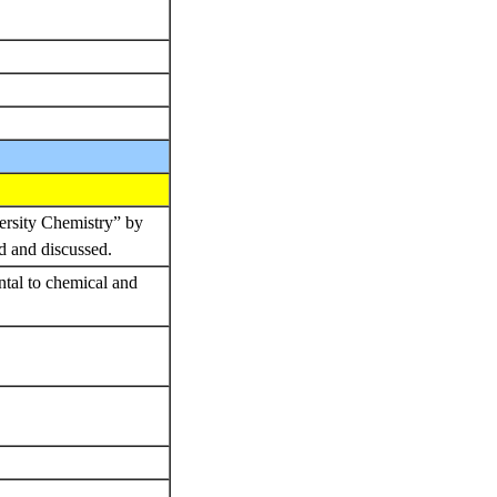
versity Chemistry” by
ded and discussed.
ntal to chemical and