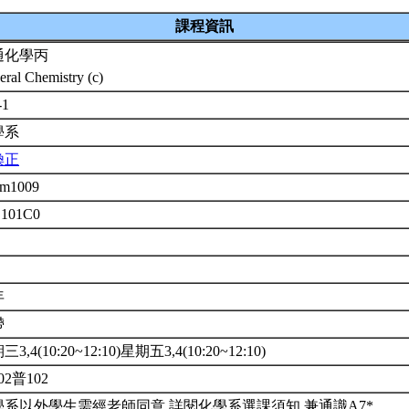
課程資訊
通化學丙
eral Chemistry (c)
-1
學系
煥正
em1009
 101C0
年
帶
3,4(10:20~12:10)星期五3,4(10:20~12:10)
02普102
學系以外學生需經老師同意,詳閱化學系選課須知.兼通識A7*.