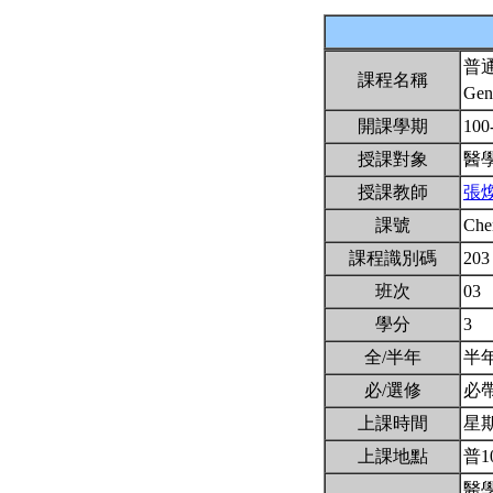
普
課程名稱
Gen
開課學期
100
授課對象
醫
授課教師
張
課號
Ch
課程識別碼
203
班次
03
學分
3
全/半年
半
必/選修
必
上課時間
星期三
上課地點
普1
醫