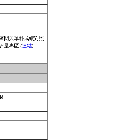
區間與單科成績對照
量專區 (
連結
)。
rld