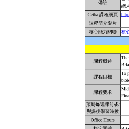
備註
總
Ceiba 課程網頁
htt
課程簡介影片
核心能力關聯
核
The 
課程概述
Bria
To p
課程目標
biol
Mid
課程要求
Fin
預期每週課前或/
與課後學習時數
Office Hours
指定閱讀
Bria