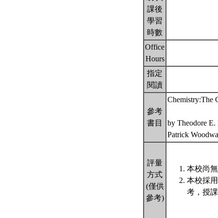
課後
學習
時數
Office
Hours
指定
閱讀
Chemistry:The C
參考
書目
by Theodore E.
Patrick Woodwar
評量
本校尚無
方式
本校採用
(僅供
考，授課
參考)