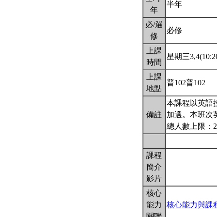
半年
年
必/選
必修
修
上課
星期三3,4(10:20
時間
上課
普102普102
地點
本課程以英語
備註
加選。本班次
總人數上限：2
課程
簡介
影片
核心
能力
核心能力與課
關聯