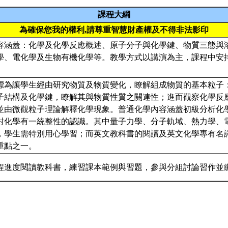
課程大綱
為確保您我的權利,請尊重智慧財產權及不得非法影印
容涵蓋：化學及化學反應概述、原子分子與化學鍵、物質三態與
學、電化學及生物有機化學等。教學方式以講演為主，課程中安
標為讓學生經由研究物質及物質變化，瞭解組成物質的基本粒子
子結構及化學鍵，瞭解其與物質性質之關連性；進而觀察化學反
並由微觀粒子理論解釋化學現象。普通化學內容涵蓋初級分析化
對化學有一統整性的認識。其中量子力學、分子軌域、熱力學、
，學生需特別用心學習；而英文教科書的閱讀及英文化學專有名
重點之一。
程進度閱讀教科書，練習課本範例與習題，參與分組討論習作並