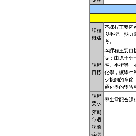
本課程主要內
課程
與平衡、熱力
概述
考。
本課程主要目
等；由原子分
課程
率、平衡等，
目標
化學，讓學生
少接觸的章節
通化學的學習
課程
學生需配合課
要求
預期
每週
課前
或/與