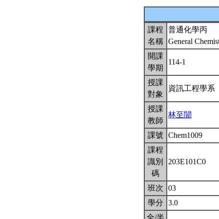
課程
普通化學丙
名稱
General Chemist
開課
114-1
學期
授課
資訊工程學系
對象
授課
林至闓
教師
課號
Chem1009
課程
識別
203E101C0
碼
班次
03
學分
3.0
全/半