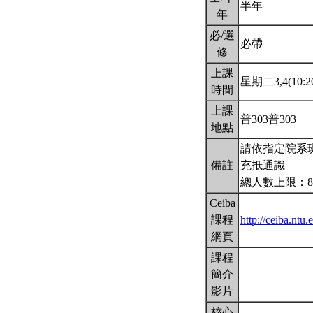
半年
年
必/選
必帶
修
上課
星期二3,4(10:20
時間
上課
普303普303
地點
請依指定院系
備註
充抵通識
總人數上限：8
Ceiba
課程
http://ceiba.nt
網頁
課程
簡介
影片
核心