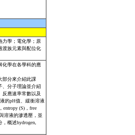
熱力學；電化學；原
過渡族元素與配位化
解化學在各學科的應
大部分來介紹此課
子、分子理論並介紹
、反應速率常數以及
計算溶液的pH值、緩衝溶液
opy (S)，free
體與溶液的滲透壓，並
hydrogen,