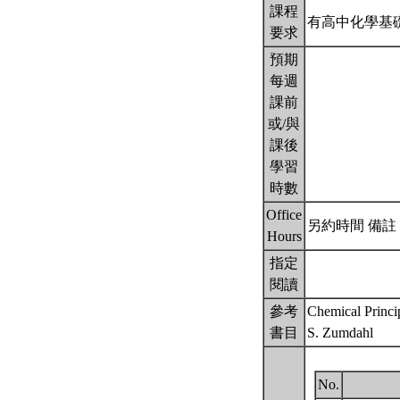
課程
有高中化學基
要求
預期
每週
課前
或/與
課後
學習
時數
Office
另約時間 備註： ;
Hours
指定
閱讀
參考
Chemical Princip
書目
S. Zumdahl
No.