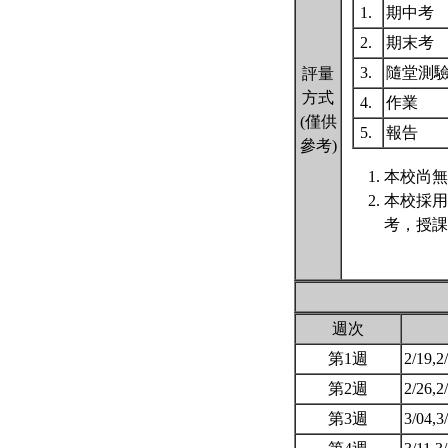
1.
期中考
2.
期末考
3.
隨堂測
評量
方式
4.
作業
(僅供
5.
報告
參考)
本校尚無
本校採用
考，授課
週次
第1週
2/19,2
第2週
2/26,2
第3週
3/04,3