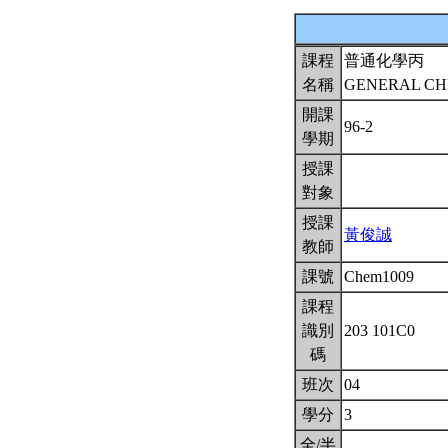
課程
普通化學丙
名稱
GENERAL CH
開課
96-2
學期
授課
對象
授課
黃俊誠
教師
課號
Chem1009
課程
識別
203 101C0
碼
班次
04
學分
3
全/半