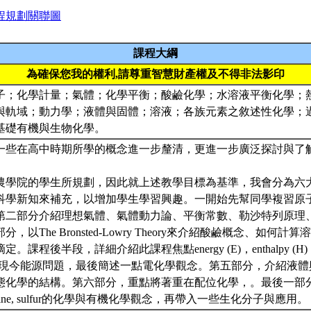
程規劃關聯圖
課程大綱
為確保您我的權利,請尊重智慧財產權及不得非法影印
子；化學計量；氣體；化學平衡；酸鹼化學；水溶液平衡化學；
與軌域；動力學；液體與固體；溶液；各族元素之敘述性化學；
基礎有機與生物化學。
一些在高中時期所學的概念進一步釐清，更進一步廣泛探討與了
農學院的學生所規劃，因此就上述教學目標為基準，我會分為六
科學新知來補充，以增加學生學習興趣。一開始先幫同學複習原
第二部分介紹理想氣體、氣體動力論、平衡常數、勒沙特列原理
，以The Bronsted-Lowry Theory來介紹酸鹼概念、如何
課程後半段，詳細介紹此課程焦點energy (E)，enthalpy (H)，entr
(G)以及現今能源問題，最後簡述一點電化學觀念。第五部分，介紹液
化學的結構。第六部分，重點將著重在配位化學，。最後一部分，概述
hosphine, sulfur的化學與有機化學觀念，再帶入一些生化分子與應用。