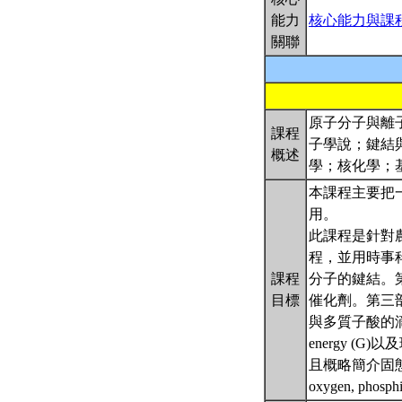
能力
核心能力與課
關聯
原子分子與離
課程
子學說；鍵結
概述
學；核化學；
本課程主要把
用。
此課程是針對
程，並用時事
課程
分子的鍵結。
目標
催化劑。第三部分
與多質子酸的滴定。
energy 
且概略簡介固態
oxygen, p