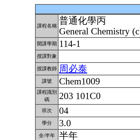
普通化學丙
課程名稱
General Chemistry (
114-1
開課學期
授課對象
周必泰
授課教師
Chem1009
課號
課程識別
203 101C0
碼
04
班次
3.0
學分
半年
全/半年