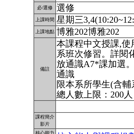
選修
必/選修
星期三3,4(10:20~12:
上課時間
博雅202博雅202
上課地點
本課程中文授課,
系班次修習。詳閱
放通識A7*課加選
備註
通識
限本系所學生(含輔
總人數上限：200
課程簡介
影片
核心能力