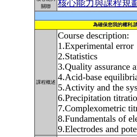
核心能力與課程規
關聯
為確保您我的權利,
Course description:
1.Experimental error
2.Statistics
3.Quality assurance a
4.Acid-base equilibria
課程概述
5.Activity and the sy
6.Precipitation titrati
7.Complexometric tit
8.Fundamentals of el
9.Electrodes and pot