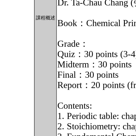
Dr. Ta-Chau Chan
課程概述
Book：Chemical Princ
Grade：
Quiz：30 points (3-4)
Midterm：30 points
Final：30 points
Report：20 points (fr
Contents:
1. Periodic table: cha
2. Stoichiometry: cha