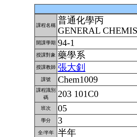
普通化學丙
課程名稱
GENERAL CHEMIS
94-1
開課學期
藥學系
授課對象
張大釗
授課教師
Chem1009
課號
課程識別
203 101C0
碼
05
班次
3
學分
半年
全/半年