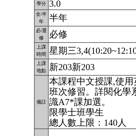
3.0
學分
全/半
半年
年
必/選
必修
修
上課
星期三3,4(10:20~12:1
時間
上課
新203新203
地點
本課程中文授課,使
班次修習。詳閱化學
識A7*課加選。
備註
限學士班學生
總人數上限：140人