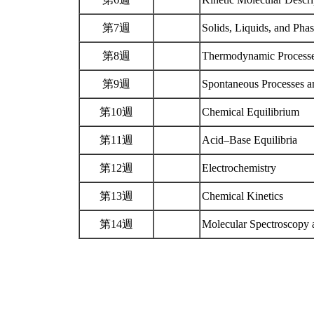
第7週
Solids, Liquids, and Phas
第8週
Thermodynamic Process
第9週
Spontaneous Processes 
第10週
Chemical Equilibrium
第11週
Acid–Base Equilibria
第12週
Electrochemistry
第13週
Chemical Kinetics
第14週
Molecular Spectroscopy