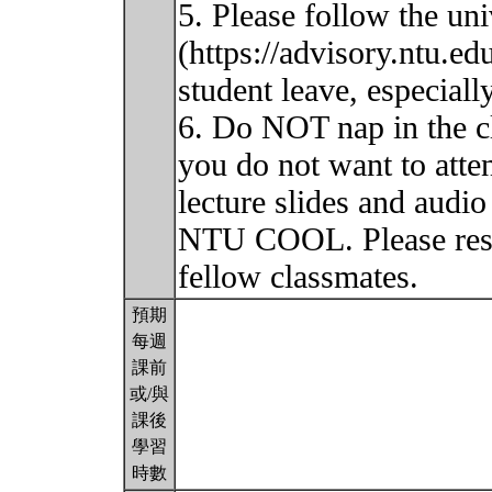
5. Please follow the uni
(https://advisory.ntu.e
student leave, especiall
6. Do NOT nap in the cl
you do not want to atte
lecture slides and audio
NTU COOL. Please respe
fellow classmates.
預期
每週
課前
或/與
課後
學習
時數