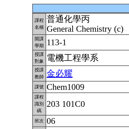
普通化學丙
課程
General Chemistry (c)
名稱
開課
113-1
學期
授課
電機工程學系
對象
授課
金必耀
教師
Chem1009
課號
課程
203 101C0
識別
碼
06
班次