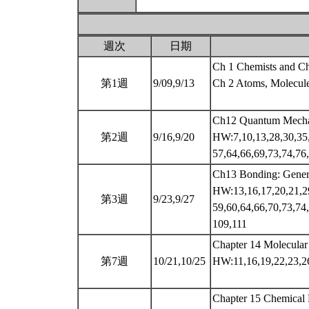
週次
日期
Ch 1 Chemists and Ch
第1週
9/09,9/13
Ch 2 Atoms, Molecule
Ch12 Quantum Mecha
第2週
9/16,9/20
HW:7,10,13,28,30,35,
57,64,66,69,73,74,76
Ch13 Bonding: Gener
HW:13,16,17,20,21,29
第3週
9/23,9/27
59,60,64,66,70,73,74
109,111
Chapter 14 Molecular 
第7週
10/21,10/25
HW:11,16,19,22,23,26
Chapter 15 Chemical 