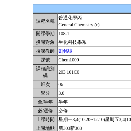
普通化學丙
課程名稱
General Chemistry (c)
開課學期
108-1
授課對象
生化科技學系
授課教師
劉銘璋
課號
Chem1009
課程識別
203 101C0
碼
班次
06
學分
3.0
全/半年
半年
必/選修
必修
上課時間
星期一3,4(10:20~12:10)星期五3,4(10:
上課地點
新303新303