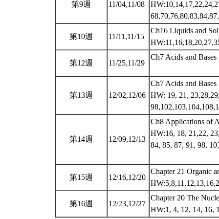
第9週
11/04,11/08
HW:10,14,17,22,24,27
68,70,76,80,83,84,87
Ch16 Liquids and Sol
第10週
11/11,11/15
HW:11,16,18,20,27,3
Ch7 Acids and Bases
第12週
11/25,11/29
Ch7 Acids and Bases
第13週
12/02,12/06
HW: 19, 21, 23,28,29,
98,102,103,104,108,
Ch8 Applications of A
HW:16, 18, 21,22, 23, 
第14週
12/09,12/13
84, 85, 87, 91, 98, 10
Chapter 21 Organic a
第15週
12/16,12/20
HW:5,8,11,12,13,16,
Chapter 20 The Nucle
第16週
12/23,12/27
HW:1, 4, 12, 14, 16, 1