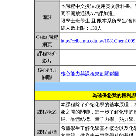
本課程中文授課,使用英文教科書
間不開放通識A7*課加選。
備註
限學士班學生 且 限本系所學生(含
總人數上限：130人
Ceiba 課程
http://ceiba.ntu.edu.tw/1081Chem100
網頁
課程簡介
影片
核心能力
核心能力與課程規劃關聯圖
關聯
為確保您我的權利,
本課程除了介紹化學的基本原理，
課程概述
象之間的關聯，進一步了解化學的
鍵、晶體結構、量子力學、熱力學
希望學生了解化學基本概念以及化
課程目標
文書籍，做為未來專業學科的基礎