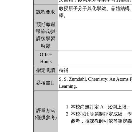
教授原子分子與化學鍵、晶體結構
課程要求
學。
預期每週
課前或/與
課後學習
時數
Office
Hours
指定閱讀
待補
S. S. Zumdahl, Chemistry: An Atoms Fi
參考書目
Learning.
本校尚無訂定 A+ 比例上限。
評量方式
本校採用等第制評定成績，學
(僅供參考)
參考，授課教師可依等第定義