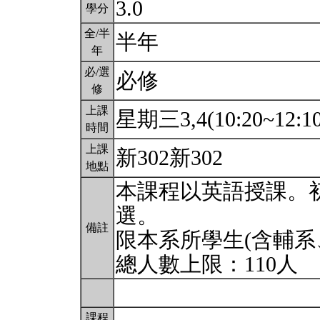
3.0
學分
全/半
半年
年
必/選
必修
修
上課
星期三3,4(10:20~12:1
時間
上課
新302新302
地點
本課程以英語授課。初
選。
備註
限本系所學生(含輔系
總人數上限：110人
課程