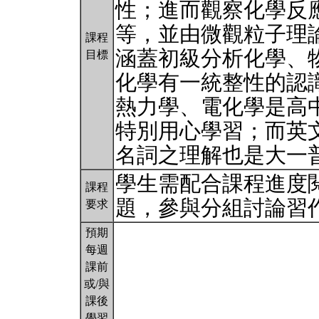
性；進而觀察化學反
等，並由微觀粒子理
課程
涵蓋初級分析化學、
目標
化學有一統整性的認
熱力學、電化學是高
特別用心學習；而英
名詞之理解也是大一
學生需配合課程進度
課程
題，參與分組討論習
要求
預期
每週
課前
或/與
課後
學習