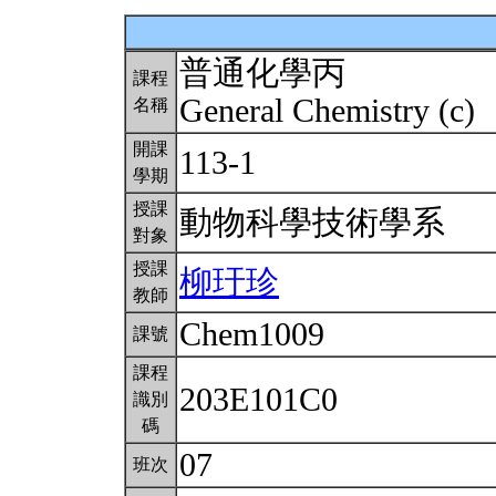
普通化學丙
課程
General Chemistry (c)
名稱
開課
113-1
學期
授課
動物科學技術學系
對象
授課
柳玗珍
教師
Chem1009
課號
課程
203E101C0
識別
碼
07
班次