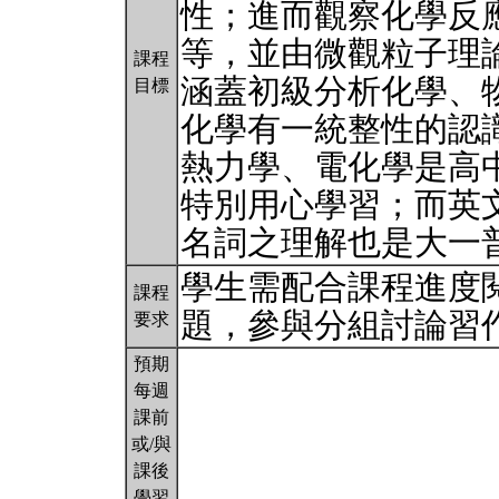
性；進而觀察化學反
等，並由微觀粒子理
課程
涵蓋初級分析化學、
目標
化學有一統整性的認
熱力學、電化學是高
特別用心學習；而英
名詞之理解也是大一
學生需配合課程進度
課程
題，參與分組討論習
要求
預期
每週
課前
或/與
課後
學習