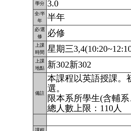
3.0
學分
全/半
半年
年
必/選
必修
修
上課
星期三3,4(10:20~12:1
時間
上課
新302新302
地點
本課程以英語授課。初
選。
備註
限本系所學生(含輔系
總人數上限：110人
課程