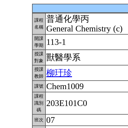
普通化學丙
課程
General Chemistry (c)
名稱
開課
113-1
學期
授課
獸醫學系
對象
授課
柳玗珍
教師
Chem1009
課號
課程
203E101C0
識別
碼
07
班次