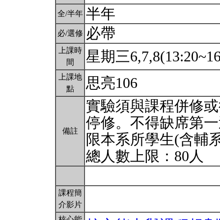
半年
全/半年
必帶
必/選修
上課時
星期三6,7,8(13:20~16
間
上課地
思亮106
點
實驗須與課程併修或
停修。不得缺席第一
備註
限本系所學生(含輔
總人數上限：80人
課程簡
介影片
核心能