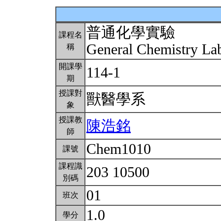
普通化學實驗
課程名
General Chemistry La
稱
開課學
114-1
期
授課對
獸醫學系
象
授課教
陳浩銘
師
Chem1010
課號
課程識
203 10500
別碼
01
班次
1.0
學分