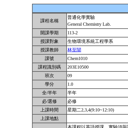
普通化學實驗
課程名稱
General Chemistry Lab.
開課學期
113-2
授課對象
生物環境系統工程學系
授課教師
林至闓
課號
Chem1010
課程識別碼
203E10500
班次
09
學分
1.0
全/半年
半年
必/選修
必修
上課時間
星期二2,3,4(9:10~12:10)
上課地點
本課程以英語授課。實驗須與