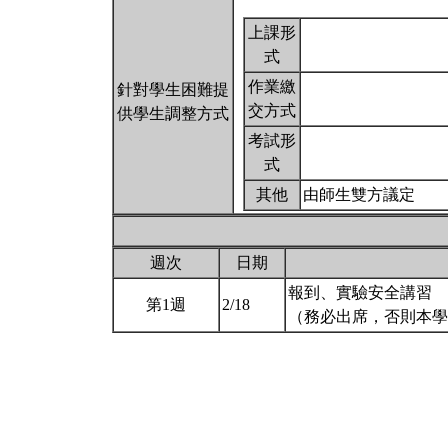
上課形
式
作業繳
針對學生困難提
交方式
供學生調整方式
考試形
式
其他
由師生雙方議定
週次
日期
報到、實驗安全講習
第1週
2/18
（務必出席，否則本