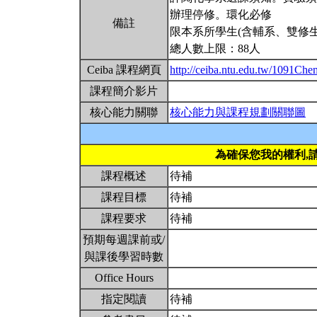
辦理停修。環化必修
備註
限本系所學生(含輔系、雙修生
總人數上限：88人
Ceiba 課程網頁
http://ceiba.ntu.edu.tw/1091Ch
課程簡介影片
核心能力關聯
核心能力與課程規劃關聯圖
為確保您我的權利,
課程概述
待補
課程目標
待補
課程要求
待補
預期每週課前或/
與課後學習時數
Office Hours
指定閱讀
待補