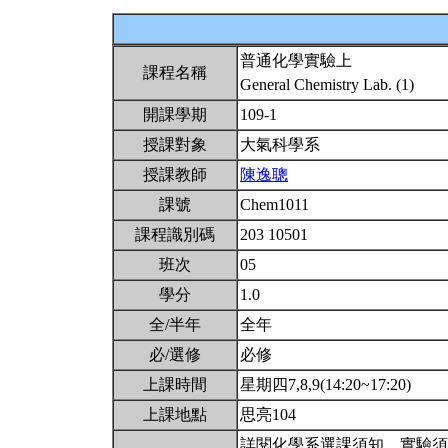
普通化學實驗上
課程名稱
General Chemistry Lab. (1)
開課學期
109-1
授課對象
大氣科學系
授課教師
陳逸聰
課號
Chem1011
課程識別碼
203 10501
班次
05
學分
1.0
全/半年
全年
必/選修
必修
上課時間
星期四7,8,9(14:20~17:20)
上課地點
思亮104
詳閱化學系選課須知。實驗須