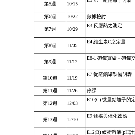
E5 第一組陽離子分析
第5週
10/15
第6週
10/22
數據檢討
E3 反應熱之測定
第7週
10/29
E4 維生素C之定量
第8週
11/05
E8-1 碘鐘實驗－碘鐘
第9週
11/12
E7 從廢鋁罐製備明礬
第10週
11/19
第11週
11/26
停課
E10(C) 微量鈷離子的
第12週
12/03
E9 觸媒與催化效應
第13週
12/10
E12(B) 緩衝溶液(pH計