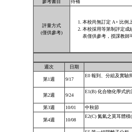
參考書目
待補
本校尚無訂定 A+ 比例
評量方式
本校採用等第制評定成
(僅供參考)
表僅供參考，授課教師
週次
日期
E0 報到、分組及實驗
第1週
9/17
E1(B) 化合物化學式
第2週
9/24
第3週
10/01
中秋節
E2(C) 氮氣之莫耳體積
第4週
10/08