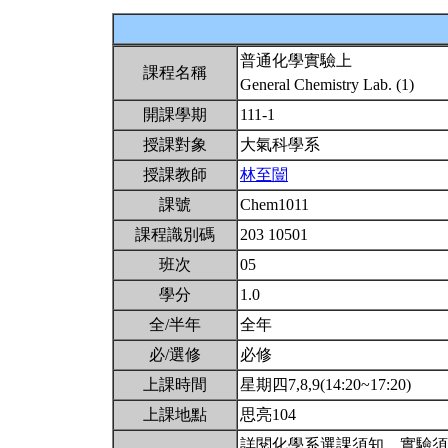
普通化學實驗上
課程名稱
General Chemistry Lab. (1)
開課學期
111-1
授課對象
大氣科學系
授課教師
林至闓
課號
Chem1011
課程識別碼
203 10501
班次
05
學分
1.0
全/半年
全年
必/選修
必修
上課時間
星期四7,8,9(14:20~17:20)
上課地點
思亮104
詳閱化學系選課須知。實驗須