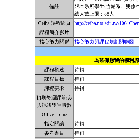
備註
限本系所學生(含輔系、雙修生
總人數上限：88人
Ceiba 課程網頁
http://ceiba.ntu.edu.tw/1061Ch
課程簡介影片
核心能力關聯
核心能力與課程規劃關聯圖
為確保您我的權利,
課程概述
待補
課程目標
待補
課程要求
待補
預期每週課前或/
與課後學習時數
Office Hours
指定閱讀
待補
參考書目
待補