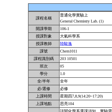
普通化學實驗上
課程名稱
General Chemistry Lab. (1)
開課學期
106-1
授課對象
大氣科學系
授課教師
陸駿逸
課號
Chem1011
課程識別碼
203 10501
班次
05
學分
1.0
全/半年
全年
必/選修
必修
上課時間
星期四7,8,9(14:20~17:20)
上課地點
思亮104
詳閱化學系選課須知。實驗需