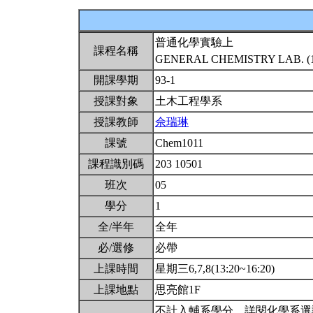
普通化學實驗上
課程名稱
GENERAL CHEMISTRY LAB. (
開課學期
93-1
授課對象
土木工程學系
授課教師
佘瑞琳
課號
Chem1011
課程識別碼
203 10501
班次
05
學分
1
全/半年
全年
必/選修
必帶
上課時間
星期三6,7,8(13:20~16:20)
上課地點
思亮館1F
不計入輔系學分。詳閱化學系選