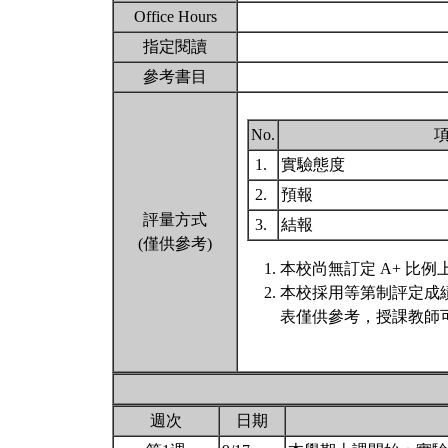
Office Hours
指定閱讀
參考書目
No.
1.
實驗態度
2.
預報
評量方式
3.
結報
(僅供參考)
本校尚無訂定 A+ 比例
本校採用等第制評定成
表僅供參考，授課教師
週次
日期