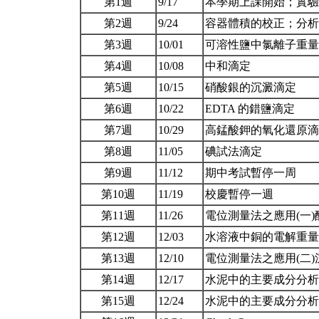
第1週
9/17
本學期上課開始；實驗分
第2週
9/24
容器體積的校正；分
第3週
10/01
可溶性鹽中氯離子重
第4週
10/08
中和滴定
第5週
10/15
硝酸銀的沉澱滴定
第6週
10/22
EDTA 的錯鹽滴定
第7週
10/29
高錳酸鉀的氧化還原
第8週
11/05
碘試法滴定
第9週
11/12
期中考試暫停一周
第10週
11/19
校慶暫停一週
第11週
11/26
電位測量法之應用(一)
第12週
12/03
水溶液中銅的電解重量
第13週
12/10
電位測量法之應用(二
第14週
12/17
水泥中的主要成分分
第15週
12/24
水泥中的主要成分分析 