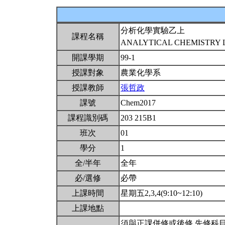
分析化學實驗乙上
課程名稱
ANALYTICAL CHEMISTRY LA
開課學期
99-1
授課對象
農業化學系
授課教師
張哲政
課號
Chem2017
課程識別碼
203 215B1
班次
01
學分
1
全/半年
全年
必/選修
必帶
上課時間
星期五2,3,4(9:10~12:10)
上課地點
須與正課併修或後修,先修科目