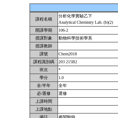
分析化學實驗乙下
課程名稱
Analytical Chemistry Lab. (b)(2)
開課學期
106-2
授課對象
動物科學技術學系
授課教師
課號
Chem2018
課程識別碼
203 215B2
班次
*
學分
1.0
全/半年
全年
必/選修
選修
上課時間
上課地點
備註
參閱附錄