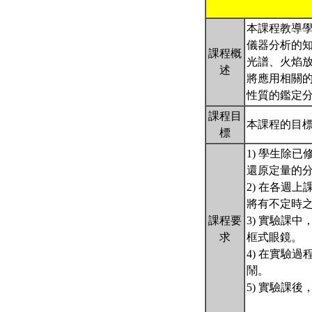
本課程教導
儀器分析的
課程概
光譜、火焰
述
將應用相關
性質的鑑定
課程目
本課程的目
標
1) 學生除
還原定量的
2) 在各週
將有不定時之
課程要
3) 實驗課
求
框式眼鏡。
4) 在實驗
鬧。
5) 實驗課