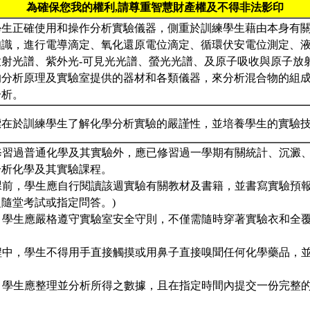
為確保您我的權利,請尊重智慧財產權及不得非法影印
學生正確使用和操作分析實驗儀器，側重於訓練學生藉由本身有
知識，進行電導滴定、氧化還原電位滴定、循環伏安電位測定、
放射光譜、紫外光-可見光光譜、螢光光譜、及原子吸收與原子放
的分析原理及實驗室提供的器材和各類儀器，來分析混合物的組
分析。
標在於訓練學生了解化學分析實驗的嚴謹性，並培養學生的實驗
已修習過普通化學及其實驗外，應已修習過一學期有關統計、沉澱
分析化學及其實驗課程。
上課前，學生應自行閱讀該週實驗有關教材及書籍，並書寫實驗預
隨堂考試或指定問答。)
中，學生應嚴格遵守實驗室安全守則，不僅需隨時穿著實驗衣和全
過程中，學生不得用手直接觸摸或用鼻子直接嗅聞任何化學藥品，
後，學生應整理並分析所得之數據，且在指定時間內提交一份完整