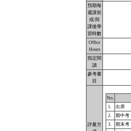
預期每
週課前
或/與
課後學
習時數
Office
Hours
指定閱
讀
參考書
目
No.
1.
出席
2.
期中考
3.
期末考
評量方