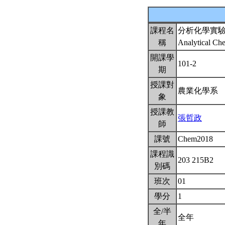
課程名
分析化學實
稱
Analytical Che
開課學
101-2
期
授課對
農業化學系
象
授課教
張哲政
師
課號
Chem2018
課程識
203 215B2
別碼
班次
01
學分
1
全/半
全年
年