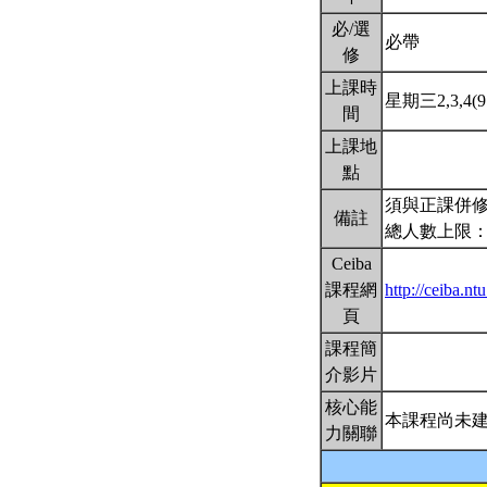
必/選
必帶
修
上課時
星期三2,3,4(9:
間
上課地
點
須與正課併修
備註
總人數上限：
Ceiba
課程網
http://ceiba.
頁
課程簡
介影片
核心能
本課程尚未
力關聯