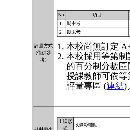
No.
項目
1.
期中考
2.
期末考
本校尚無訂定 A
評量方式
(僅供參
本校採用等第制
考)
的百分制分數區
授課教師可依等
評量專區 (
連結
)
上課形
以錄影輔助
式
針對學生