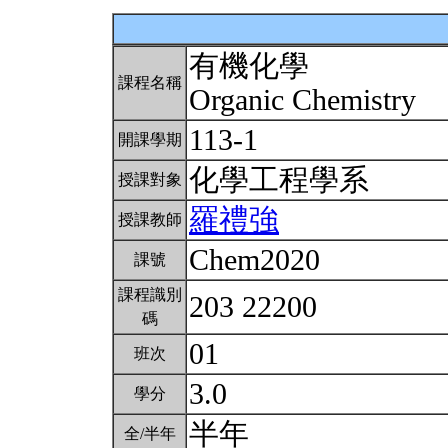
有機化學
課程名稱
Organic Chemistry
113-1
開課學期
化學工程學系
授課對象
羅禮強
授課教師
Chem2020
課號
課程識別
203 22200
碼
01
班次
3.0
學分
半年
全/半年