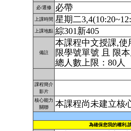
必帶
必/選修
星期二3,4(10:20~12:
上課時間
綜301新405
上課地點
本課程中文授課,
限學號單號 且 限
備註
總人數上限：80人
課程簡介
影片
核心能力
本課程尚未建立核
關聯
為確保您我的權利,