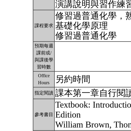
演講說明與習作練
修習過普通化學，
基礎化學原理
課程要求
修習過普通化學
預期每週
課前或/
與課後學
習時數
Office
另約時間
Hours
課本第一章自行閱
指定閱讀
Textbook: Introducti
Edition
參考書目
William Brown, Tho