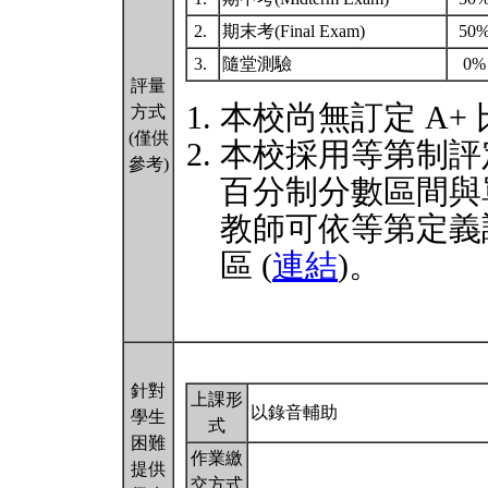
2.
期末考(Final Exam)
50
3.
隨堂測驗
0
評量
本校尚無訂定 A+
方式
(僅供
本校採用等第制評
參考)
百分制分數區間與
教師可依等第定義
區 (
連結
)。
針對
上課形
以錄音輔助
學生
式
困難
作業繳
提供
交方式