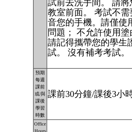
試前去洗手間。 請
教室前面。 考試不需
音您的手機。請僅使
問題； 不允許使用
請記得攜帶您的學生證
試。 沒有補考考試。
預期
每週
課前
課前30分鐘/課後3小
或/與
課後
學習
時數
Office
Hours