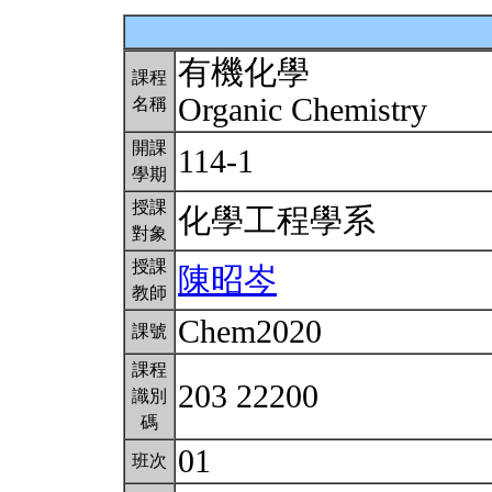
有機化學
課程
Organic Chemistry
名稱
開課
114-1
學期
授課
化學工程學系
對象
授課
陳昭岑
教師
Chem2020
課號
課程
203 22200
識別
碼
01
班次