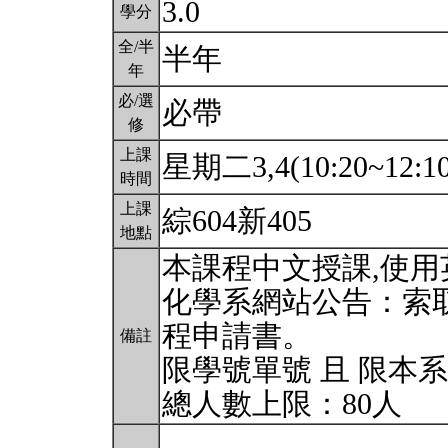
3.0
學分
全/半
半年
年
必/選
必帶
修
上課
星期二3,4(10:20~12:1
時間
上課
綜604新405
地點
本課程中文授課,使
化學系網站公告：索
程申請書。
備註
限學號單號 且 限本
總人數上限：80人