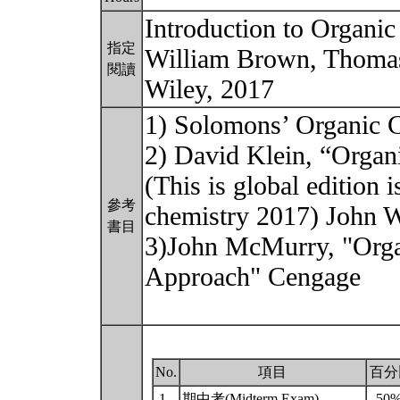
Introduction to Organic
指定
William Brown, Thoma
閱讀
Wiley, 2017
1) Solomons’ Organic C
2) David Klein, “Organ
(This is global edition 
參考
chemistry 2017) John 
書目
3)John McMurry, "Orga
Approach" Cengage
No.
項目
百分
1.
期中考(Midterm Exam)
50