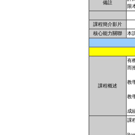
備註
限
課程簡介影片
核心能力關聯
本
有
而
教
課程概述
教
成
課
Bon