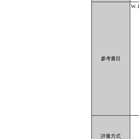
W. 
參考書目
評量方式