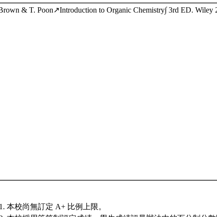
Brown & T. Poon↗Introduction to Organic Chemistry∫ 3rd ED. Wiley 
本校尚無訂定 A+ 比例上限。