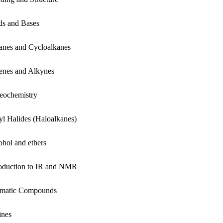
ds and Bases
anes and Cycloalkanes
enes and Alkynes
reochemistry
yl Halides (Haloalkanes)
ohol and ethers
roduction to IR and NMR
matic Compounds
nes