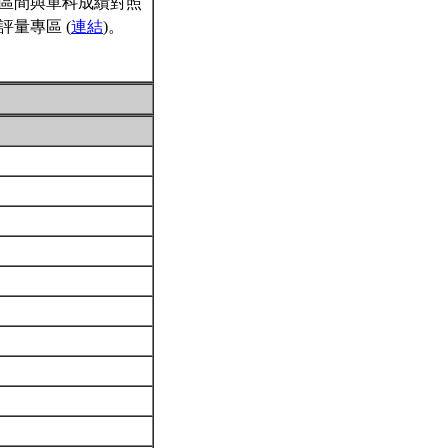
區間與單科成績對照
量專區 (
連結
)。