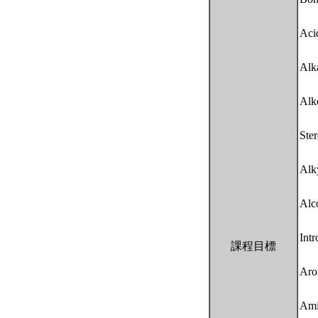
Aci
Alk
Alk
Ste
Alk
Alc
Int
課程目標
Aro
Ami