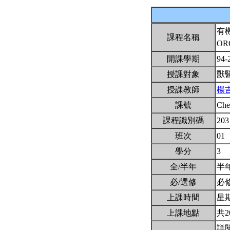
有
課程名稱
OR
開課學期
94-
授課對象
獸
授課教師
楊
課號
Ch
課程識別碼
203
班次
01
學分
3
全/半年
半
必/選修
必
上課時間
星期二
上課地點
共2
詳