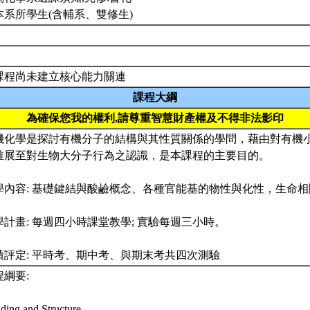
本系所學生(含輔系、雙修生)
課程尚未建立核心能力關連
課程大綱
為確保您我的權利,請尊重智慧財產權及不得非法影印
機化學是探討有機分子的結構與其性質關係的學問，藉由對有機
推展至對生物大分子行為之認識，是本課程的主要目的。
學內容: 基礎鍵結與酸鹼概念、各種官能基的物性與化性，生命
學計畫: 每週四小時課堂教學; 實驗每週三小時。
績評定: 平時考、期中考、與期末考共四次測驗
程綱要:
ding and Structure