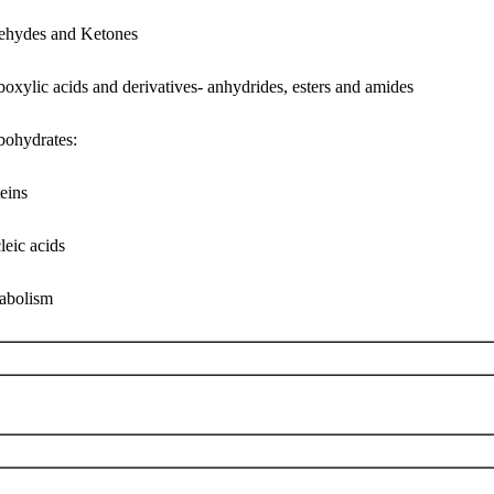
ehydes and Ketones
oxylic acids and derivatives- anhydrides, esters and amides
bohydrates:
eins
leic acids
abolism