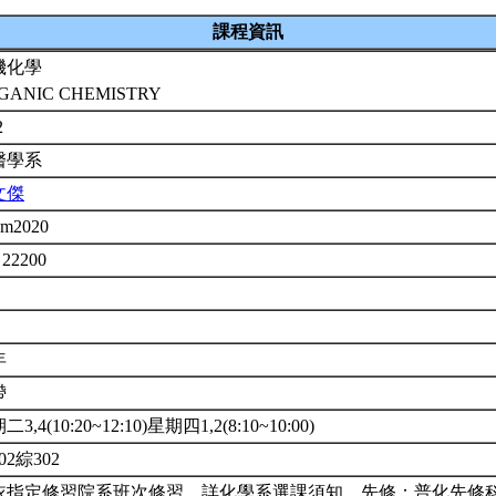
課程資訊
機化學
GANIC CHEMISTRY
2
醫學系
文傑
em2020
 22200
年
帶
3,4(10:20~12:10)星期四1,2(8:10~10:00)
02綜302
依指定修習院系班次修習。詳化學系選課須知。先修：普化先修科