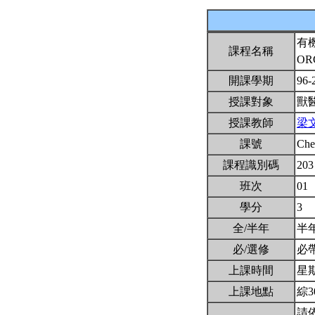
有
課程名稱
OR
開課學期
96-
授課對象
獸
授課教師
梁
課號
Ch
課程識別碼
203
班次
01
學分
3
全/半年
半
必/選修
必
上課時間
星期二
上課地點
綜3
請