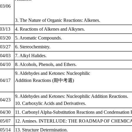
 03/06
3. The Nature of Organic Reactions: Alkenes.
 03/13
4. Reactions of Alkenes and Alkynes.
 03/20
5. Aromatic Compounds.
 03/27
6. Stereochemistry.
 04/03
7. Alkyl Halides.
 04/10
8. Alcohols, Phenols, and Ethers.
9. Aldehydes and Ketones: Nucleophilic
 04/17
Addition Reactions (期中考週)
9. Aldehydes and Ketones: Nucleophilic Addition Reactions.
 04/23
10. Carboxylic Acids and Derivatives.
 04/30
11. Carbonyl Alpha-Substitution Reactions and Condensation 
 05/07
12. Amines. INTERLUDE: THE ROADMAP OF CHEMIC
 05/14
13. Structure Determination.