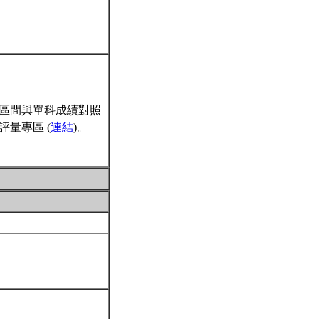
區間與單科成績對照
量專區 (
連結
)。