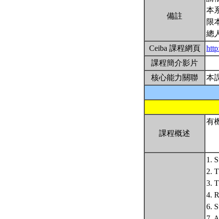
本
備註
限
總
Ceiba 課程網頁
htt
課程簡介影片
核心能力關聯
本
有
課程概述
1. 
2. 
3. 
4. 
6. S
7. A