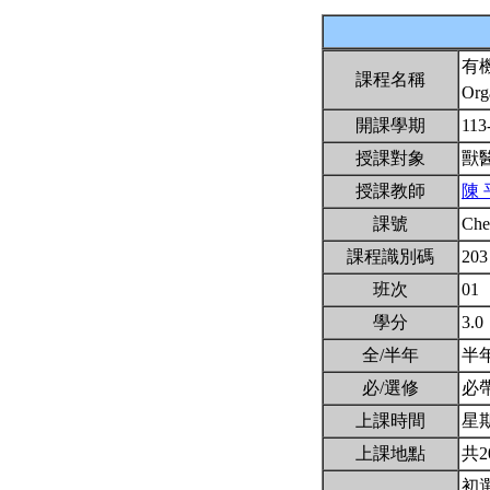
有
課程名稱
Org
開課學期
113
授課對象
獸
授課教師
陳 
課號
Ch
課程識別碼
203
班次
01
學分
3.0
全/半年
半
必/選修
必
上課時間
星期二
上課地點
共2
初