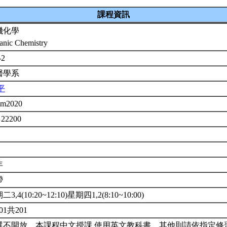
課程資訊
機化學
anic Chemistry
-2
醫學系
平
em2020
 22200
年
帶
3,4(10:20~12:10)星期四1,2(8:10~10:00)
01共201
選不開放。本課程中文授課,使用英文教科書。其他則請依指定修