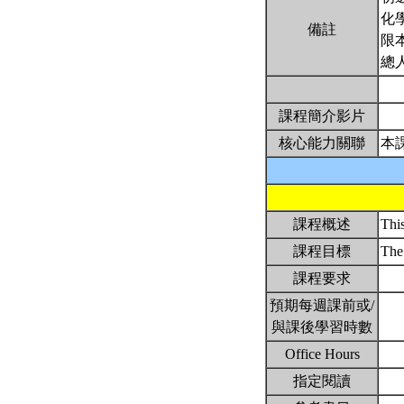
化
備註
限
總
課程簡介影片
核心能力關聯
本
課程概述
Thi
課程目標
The 
課程要求
預期每週課前或/
與課後學習時數
Office Hours
指定閱讀