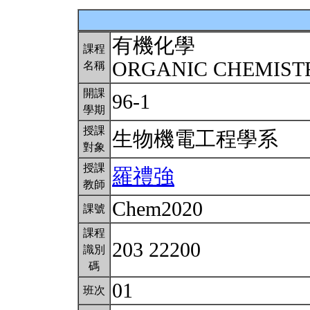
有機化學
課程
ORGANIC CHEMIS
名稱
開課
96-1
學期
授課
生物機電工程學系
對象
授課
羅禮強
教師
Chem2020
課號
課程
203 22200
識別
碼
01
班次