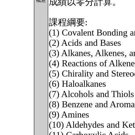
成績以零分計算。
概述
課程綱要:
(1) Covalent Bonding a
(2) Acids and Bases
(3) Alkanes, Alkenes, 
(4) Reactions of Alkene
(5) Chirality and Stere
(6) Haloalkanes
(7) Alcohols and Thiols
(8) Benzene and Aromat
(9) Amines
(10) Aldehydes and Ke