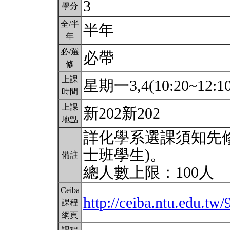
3
學分
全/半
半年
年
必/選
必帶
修
上課
星期一3,4(10:20~12:1
時間
上課
新202新202
地點
詳化學系選課須知先修
士班學生)。
備註
總人數上限：100人
Ceiba
http://ceiba.ntu.edu.t
課程
網頁