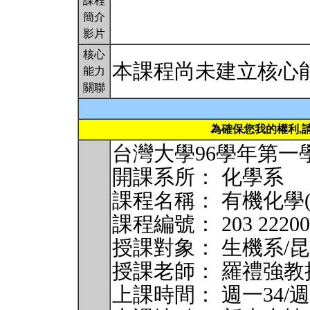
課程
簡介
影片
核心
本課程尚未建立核心
能力
關聯
為確保您我的權利,
台灣大學96學年第一
開課系所： 化學系
課程名稱： 有機化學(Orga
課程編號： 203 2220
授課對象： 生機系/
授課老師： 羅禮強教
上課時間： 週一34/週四34