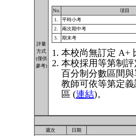
No.
項目
1.
平時小考
2.
兩次期中考
3.
期末考
評量
本校尚無訂定 A+
方式
(僅供
本校採用等第制評
參考)
百分制分數區間與
教師可依等第定義
區 (
連結
)。
週次
日期