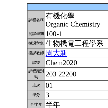
有機化學
課程名稱
Organic Chemistry
100-1
開課學期
生物機電工程學系
授課對象
周大新
授課教師
Chem2020
課號
課程識別
203 22200
碼
01
班次
3
學分
半年
全/半年