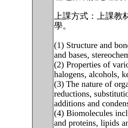
上課方式：上課教
學。
(1) Structure and bo
and bases, stereochem
(2) Properties of var
halogens, alcohols, ke
(3) The nature of org
reductions, substituti
additions and condens
(4) Biomolecules inc
and proteins, lipids a