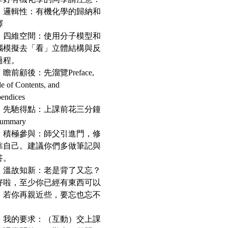
、邏輯性：有機化學的歸納和
繹
、四維空間：使用分子模型和
腦模擬去「看」立體結構與反
過程。
瞻前顧後：先溜覽Preface,
e of Contents, and
endices
、先馳得點：上課前花三分鐘
ummary
、積極參與：師父引進門，修
靠自己。建議你們多做筆記與
答。
、溫故知新：老是背了又忘？
好啦，至少你已經有東西可以
。若你再親近些，要忘也忘不
。
、我的要求：（互動）交上課