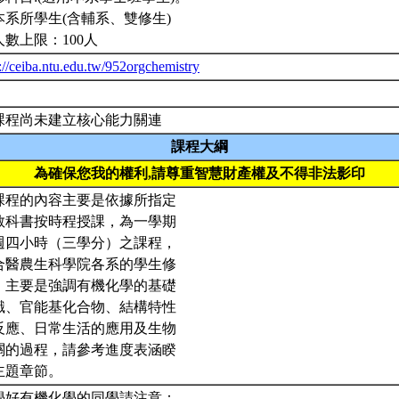
本系所學生(含輔系、雙修生)
人數上限：100人
://ceiba.ntu.edu.tw/952orgchemistry
課程尚未建立核心能力關連
課程大綱
為確保您我的權利,請尊重智慧財產權及不得非法影印
課程的內容主要是依據所指定
教科書按時程授課，為一學期
週四小時（三學分）之課程，
合醫農生科學院各系的學生修
，主要是強調有機化學的基礎
識、官能基化合物、結構特性
反應、日常生活的應用及生物
關的過程，請參考進度表涵睽
主題章節。
學好有機化學的同學請注意：