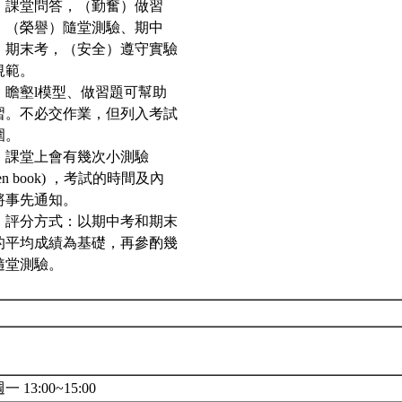
、課堂問答，（勤奮）做習
，（榮譽）隨堂測驗、期中
、期末考，（安全）遵守實驗
規範。
、瞻壑l模型、做習題可幫助
習。不必交作業，但列入考試
圍。
、課堂上會有幾次小測驗
pen book) ，考試的時間及內
將事先通知。
、評分方式：以期中考和期末
的平均成績為基礎，再參酌幾
隨堂測驗。
一 13:00~15:00