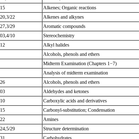
/15
Alkenes; Organic reactions
/20,3/22
Alkenes and alkynes
/27,3/29
Aromatic compounds
/03,4/10
Stereochemistry
/12
Alkyl halides
Alcohols, phenols and ethers
Midterm Examination (Chapters 1−7)
Analysis of midterm examination
/26
Alcohols, phenols and ethers
/03
Aldehydes and ketones
/10
Carboxylic acids and derivatives
/15
Carbonyl-substitution; Condensation
/22
Amines
/24,5/29
Structure determination
/31
Carbohydrates