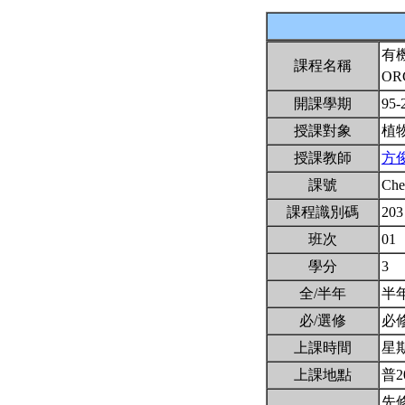
有
課程名稱
OR
開課學期
95-
授課對象
植
授課教師
方
課號
Ch
課程識別碼
203
班次
01
學分
3
全/半年
半
必/選修
必
上課時間
星期二
上課地點
普2
先