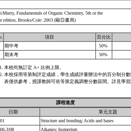
McMurry, Fundamentals of Organic Chemistry, 5th or the
est edition, Brooks/Cole: 2003 (毆亞書局)
o.
項目
百分比
.
期中考
50%
.
期末考
50%
本校尚無訂定 A+ 比例上限。
本校採用等第制評定成績，學生成績評量辦法中的百分制分數
表僅供參考，授課教師可依等第定義調整分數區間。詳見學習評
課程進度
日期
單元主題
/01
Structure and bonding; Acids and bases
/06,3/08
Alkanes; Isomerism