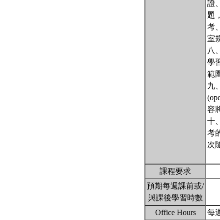
證
題
考
室
八
學
範
九
(o
容
十
考
次
課程要求
預期每週課前或/
與課後學習時數
Office Hours
每週