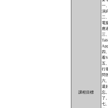
一
演
二
電
應
三、
Tabl
App
四
看S
五
行
問
六
還
課程目標
忘
了
七