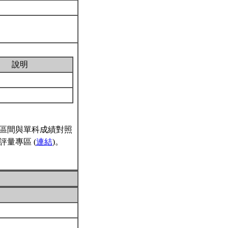
說明
區間與單科成績對照
量專區 (
連結
)。