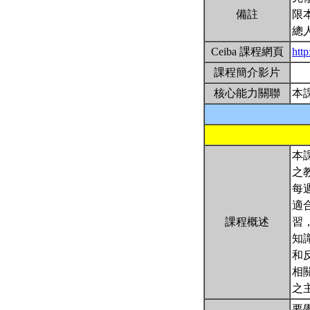
備註
限
總
Ceiba 課程網頁
http
課程簡介影片
核心能力關聯
本
本
之
每
適
課程概述
習
知
和
相
之
要