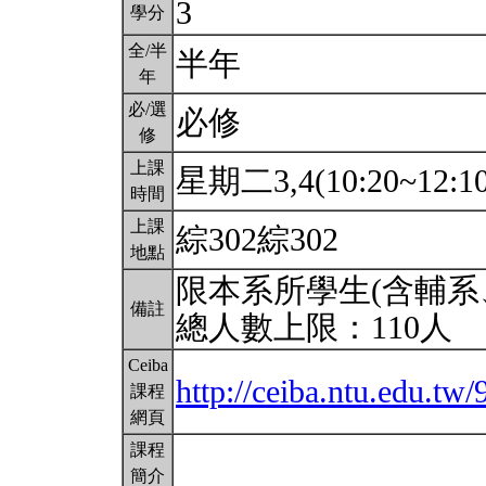
3
學分
全/半
半年
年
必/選
必修
修
上課
星期二3,4(10:20~12:1
時間
上課
綜302綜302
地點
限本系所學生(含輔系
備註
總人數上限：110人
Ceiba
http://ceiba.ntu.edu.tw
課程
網頁
課程
簡介