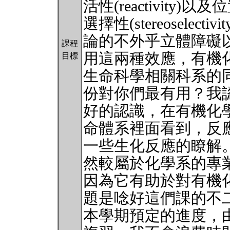
活性(reactivity)以及位
選擇性(stereosele
論的不外乎立體障礙以及電
課程
用這兩種效應，有機
目標
生命科學相關科系的
份對你們最有用？我
好的認識，在有機化
命體系裡面看到，反
一些生化反應的瞭解
然較屬於化學系的專
因為它有助於對有機
題是唸好這們課的不
本學期預定的進度，