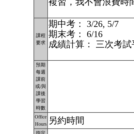
複習，我不會浪費時
期中考： 3/26, 5/7
期末考： 6/16
課程
成績計算： 三次考試
要求
預期
每週
課前
或/與
課後
學習
時數
Office
另約時間
Hours
指定