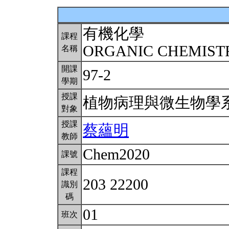
有機化學
課程
ORGANIC CHEMIS
名稱
開課
97-2
學期
授課
植物病理與微生物學
對象
授課
蔡蘊明
教師
Chem2020
課號
課程
203 22200
識別
碼
01
班次