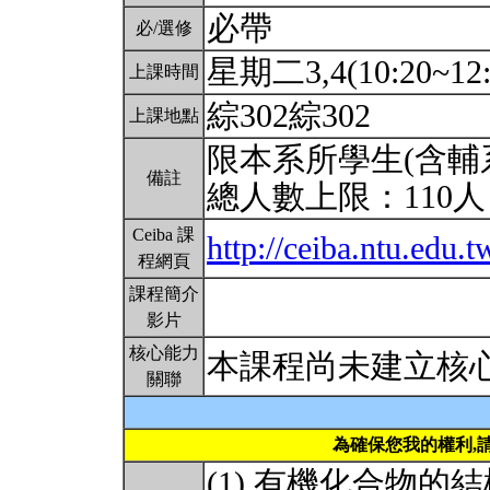
必帶
必/選修
星期二3,4(10:20~12:
上課時間
綜302綜302
上課地點
限本系所學生(含輔
備註
總人數上限：110
Ceiba 課
http://ceiba.ntu.ed
程網頁
課程簡介
影片
核心能力
本課程尚未建立核
關聯
為確保您我的權利,
(1) 有機化合物