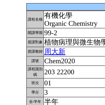
有機化學
課程名稱
Organic Chemistry
99-2
開課學期
植物病理與微生物
授課對象
周大新
授課教師
Chem2020
課號
課程識別
203 22200
碼
01
班次
3
學分
半年
全/半年