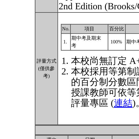
2nd Edition (Brooks
No.
項目
百分比
期中考及期末
1.
100%
期中
考
本校尚無訂定 A
評量方式
(僅供參
本校採用等第制
考)
的百分制分數區
授課教師可依等
評量專區 (
連結
)