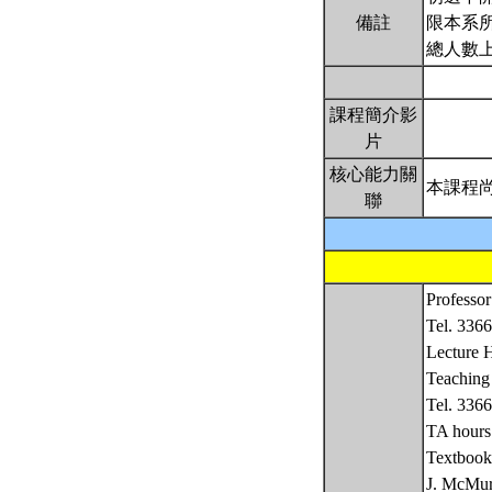
備註
限本系所
總人數上
課程簡介影
片
核心能力關
本課程
聯
Professo
Tel. 336
Lecture 
Teachin
Tel. 336
TA hou
Textbook
J. McMur