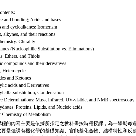
ontents:
re and bonding; Acids and bases
s and cycloalkanes: Isomerism
, alkynes, and their reactions
hemistry: Chirality
anes (Nucleophilic Substitution vs. Eliminations)
s, Ethers, and Thiols
c compounds and their derivatives
, Heterocycles
des and Ketones
lic acids and Derivatives
l alfa-substitution; Condensation
re Determinations: Mass, Infrared, UV-visible, and NMR spectroscopy
drates, Proteins, Lipids, and Nucleic acids
c Chemistry of Metabolism
課程的內容主要是依據所指定之教科書按時程授課，為一學期每
主要是強調有機化學的基礎知識、官能基化合物、結構特性和反