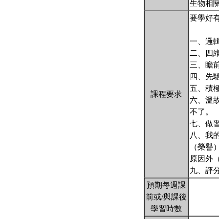
生物相
要學好
一、邏
二、四
三、瞻前顧後：
四、先馳
五、積
課程要求
六、溫
不了。
七、做
八、我
（榮譽
原因外
九、評
預期每週課
前或/與課後
學習時數