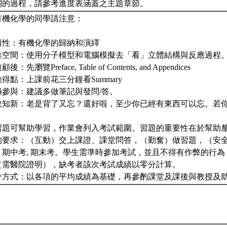
關的過程，請參考進度表涵蓋之主題章節。
有機化學的同學請注意：
輯性：有機化學的歸納和演繹
維空間：使用分子模型和電腦模擬去「看」立體結構與反應過程
先瀏覽Preface, Table of Contents, and Appendices
得點：上課前花三分鐘看Summary
極參與：建議多做筆記與發問/答。
故知新：老是背了又忘？還好啦，至少你已經有東西可以忘。若
習題可幫助學習，作業會列入考試範圍。習題的重要性在於幫助
的要求：（互動）交上課證、課堂問答，（勤奮）做習題，（安
）期中考, 期末考。學生需準時參加考試，並且不得有作弊的行
（需醫院證明），缺考者該次考試成績以零分計算。
分方式：以各項的平均成績為基礎，再參酌課堂及課後與教授及