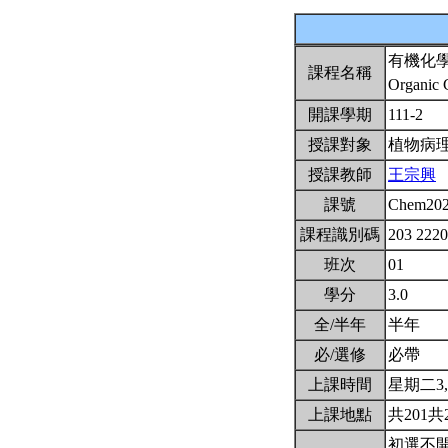
有機化
課程名稱
Organic 
開課學期
111-2
授課對象
植物病
授課教師
王宗興
課號
Chem20
課程識別碼
203 222
班次
01
學分
3.0
全/半年
半年
必/選修
必帶
上課時間
星期二3,4(
上課地點
共201共
初選不