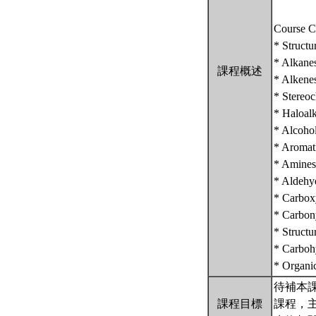
Course C
* Structu
* Alkane
課程概述
* Alkenes
* Stereoc
* Haloalk
* Alcohol
* Aromati
* Amines
* Aldehy
* Carboxy
* Carbony
* Structu
* Carbohy
* Organi
待補本
課程目標
課程，