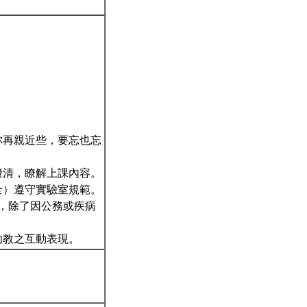
。
你再親近些，要忘也忘
釐清，瞭解上課內容。
全）遵守實驗室規範。
為，除了因公務或疾病
助教之互動表現。