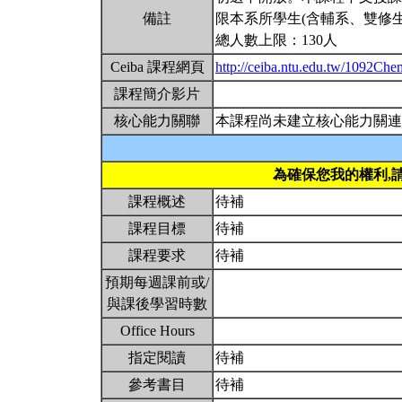
備註
限本系所學生(含輔系、雙修生
總人數上限：130人
Ceiba 課程網頁
http://ceiba.ntu.edu.tw/1092Ch
課程簡介影片
核心能力關聯
本課程尚未建立核心能力關連
為確保您我的權利,
課程概述
待補
課程目標
待補
課程要求
待補
預期每週課前或/
與課後學習時數
Office Hours
指定閱讀
待補
參考書目
待補