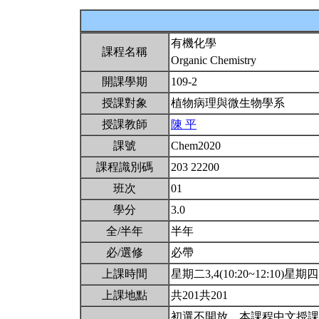
有機化學
課程名稱
Organic Chemistry
開課學期
109-2
授課對象
植物病理與微生物學系
授課教師
陳 平
課號
Chem2020
課程識別碼
203 22200
班次
01
學分
3.0
全/半年
半年
必/選修
必帶
上課時間
星期二3,4(10:20~12:10)星期四1,
上課地點
共201共201
初選不開放。本課程中文授課