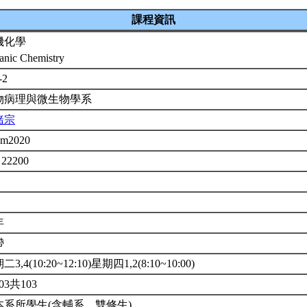
課程資訊
機化學
anic Chemistry
-2
物病理與微生物學系
緒宗
em2020
 22200
年
帶
3,4(10:20~12:10)星期四1,2(8:10~10:00)
03共103
本系所學生(含輔系、雙修生)