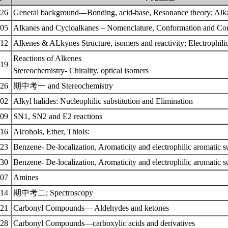
/26
General background—Bonding, acid-base, Resonance theory; Al
/05
Alkanes and Cycloalkanes – Nomenclature, Conformation and Co
/12
Alkenes & ALkynes Structure, isomers and reactivity; Electrophili
Reactions of Alkenes
/19
Stereochemistry- Chirality, optical isomers
/26
期中考一 and Stereochemistry
/02
Alkyl halides: Nucleophilic substitution and Elimination
/09
SN1, SN2 and E2 reactions
/16
Alcohols, Ether, Thiols:
/23
Benzene- De-localization, Aromaticity and electrophilic aromatic s
/30
Benzene- De-localization, Aromaticity and electrophilic aromatic s
/07
Amines
/14
期中考二; Spectroscopy
/21
Carbonyl Compounds— Aldehydes and ketones
/28
Carbonyl Compounds—carboxylic acids and derivatives