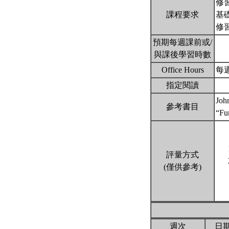
修
課程要求
基
修
預期每週課前或/
與課後學習時數
Office Hours
每週四
指定閱讀
Joh
參考書目
“Fu
評量方式
(僅供參考)
週次
日