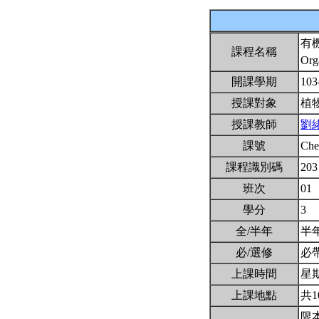
有
課程名稱
Org
開課學期
103
授課對象
植
授課教師
劉
課號
Ch
課程識別碼
203
班次
01
學分
3
全/半年
半
必/選修
必
上課時間
星期二
上課地點
共1
限