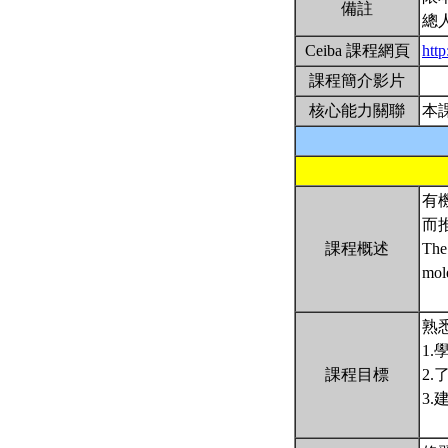
備註
總
Ceiba 課程網頁
htt
課程簡介影片
核心能力關聯
本
有
而
課程概述
The 
mole
熟
1
課程目標
2
3