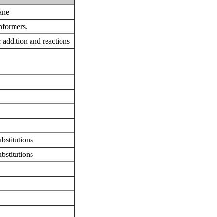
kane
nformers.
c addition and reactions
ubstitutions
ubstitutions