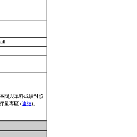
ail
區間與單科成績對照
量專區 (
連結
)。