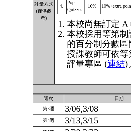
Pop
評量方式
4.
10%
10%+extra poin
Quizzes
(僅供參
考)
本校尚無訂定 A
本校採用等第制
的百分制分數區
授課教師可依等
評量專區 (
連結
)
週次
日期
3/06,3/08
第3週
3/13,3/15
第4週