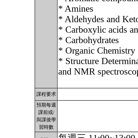
* Amines
* Aldehydes and Ket
* Carboxylic acids an
* Carbohydrates
* Organic Chemistry
* Structure Determina
and NMR spectrosco
課程要求
預期每週
課前或/
與課後學
習時數