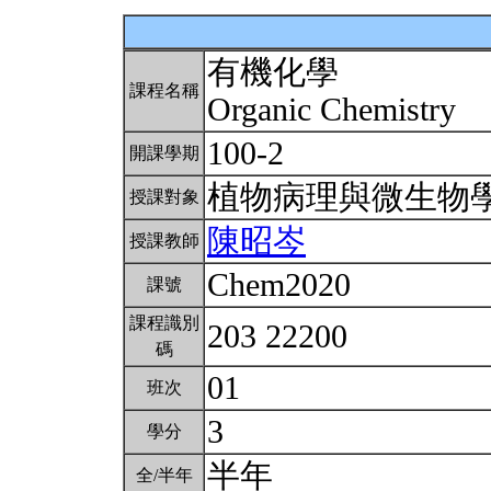
有機化學
課程名稱
Organic Chemistry
100-2
開課學期
植物病理與微生物
授課對象
陳昭岑
授課教師
Chem2020
課號
課程識別
203 22200
碼
01
班次
3
學分
半年
全/半年