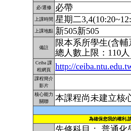
必帶
必/選修
星期二3,4(10:20~12:
上課時間
新505新505
上課地點
限本系所學生(含輔
備註
總人數上限：110
Ceiba 課
http://ceiba.ntu.ed
程網頁
課程簡介
影片
核心能力
本課程尚未建立核
關聯
為確保您我的權利,
先修科目： 普通化