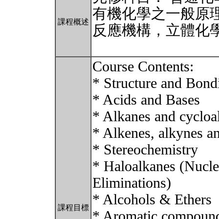
有機化學之一般原
課程概述
反應機構，立體化
Course Contents:
* Structure and Bond
* Acids and Bases
* Alkanes and cycloa
* Alkenes, alkynes an
* Stereochemistry
* Haloalkanes (Nucleo
Eliminations)
* Alcohols & Ethers
課程目標
* Aromatic compounds