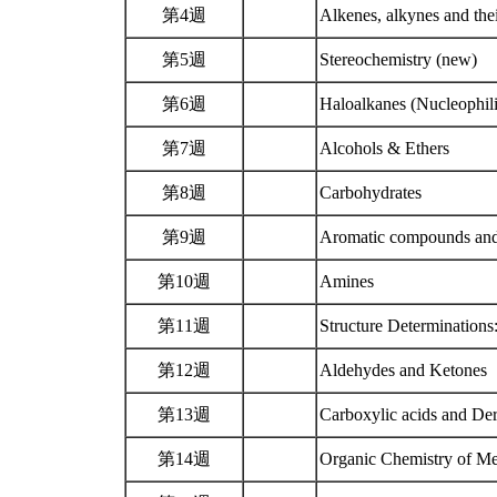
第4週
Alkenes, alkynes and the
第5週
Stereochemistry (new)
第6週
Haloalkanes (Nucleophili
第7週
Alcohols & Ethers
第8週
Carbohydrates
第9週
Aromatic compounds and 
第10週
Amines
第11週
Structure Determination
第12週
Aldehydes and Ketones
第13週
Carboxylic acids and Der
第14週
Organic Chemistry of M