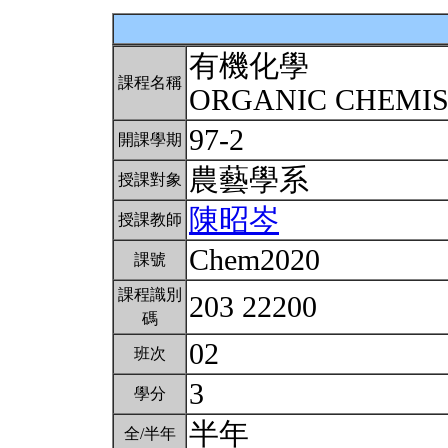
有機化學
課程名稱
ORGANIC CHEMI
97-2
開課學期
農藝學系
授課對象
陳昭岑
授課教師
Chem2020
課號
課程識別
203 22200
碼
02
班次
3
學分
半年
全/半年