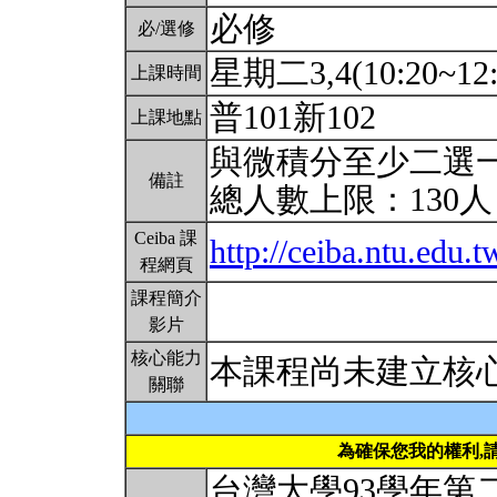
必修
必/選修
星期二3,4(10:20~12:
上課時間
普101新102
上課地點
與微積分至少二選
備註
總人數上限：130
Ceiba 課
http://ceiba.ntu.edu
程網頁
課程簡介
影片
核心能力
本課程尚未建立核
關聯
為確保您我的權利,
台灣大學93學年第