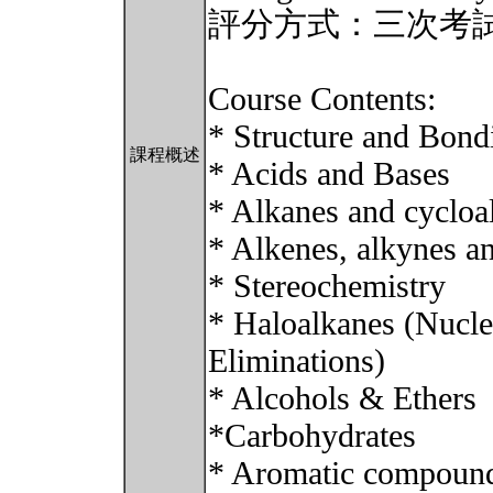
評分方式：三次考
Course Contents:
* Structure and Bond
課程概述
* Acids and Bases
* Alkanes and cycloa
* Alkenes, alkynes an
* Stereochemistry
* Haloalkanes (Nucleo
Eliminations)
* Alcohols & Ethers
*Carbohydrates
* Aromatic compounds