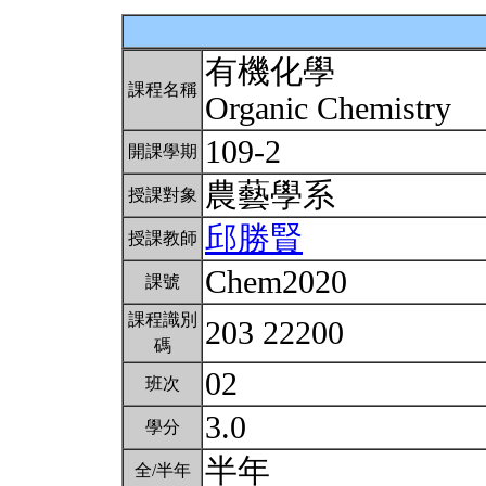
有機化學
課程名稱
Organic Chemistry
109-2
開課學期
農藝學系
授課對象
邱勝賢
授課教師
Chem2020
課號
課程識別
203 22200
碼
02
班次
3.0
學分
半年
全/半年