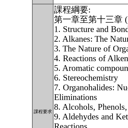
課程綱要:
第一章至第十三章 (Chap
1. Structure and Bon
2. Alkanes: The Natu
3. The Nature of Org
4. Reactions of Alke
5. Aromatic compou
6. Stereochemistry
7. Organohalides: Nuc
Eliminations
8. Alcohols, Phenols,
課程要求
9. Aldehydes and Ket
Reactions