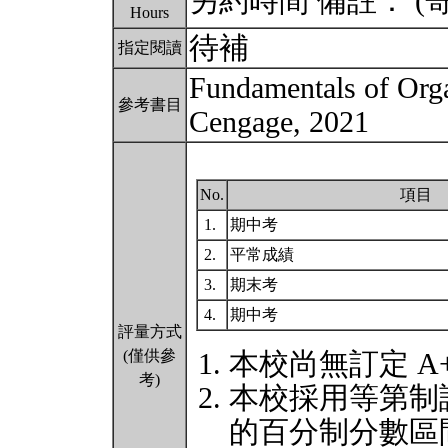
另約時間 備註： 
Hours
待補
指定閱讀
Fundamentals of Org
參考書目
Cengage, 2021
No.
項目
1.
期中考
2.
平常成績
3.
期末考
4.
期中考
評量方式
(僅供參
本校尚無訂定 A
考)
本校採用等第制
的百分制分數區