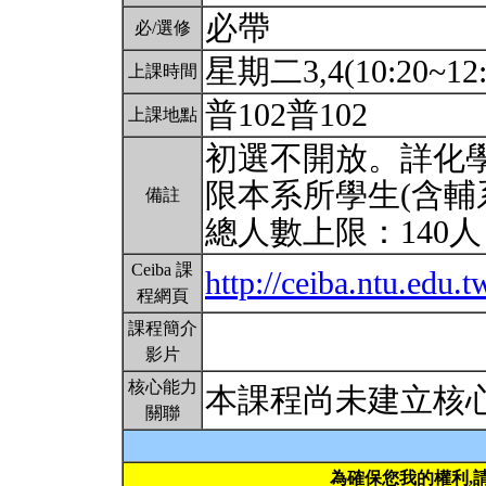
必帶
必/選修
星期二3,4(10:20~12:
上課時間
普102普102
上課地點
初選不開放。詳化
限本系所學生(含輔
備註
總人數上限：140
Ceiba 課
http://ceiba.ntu.ed
程網頁
課程簡介
影片
核心能力
本課程尚未建立核
關聯
為確保您我的權利,