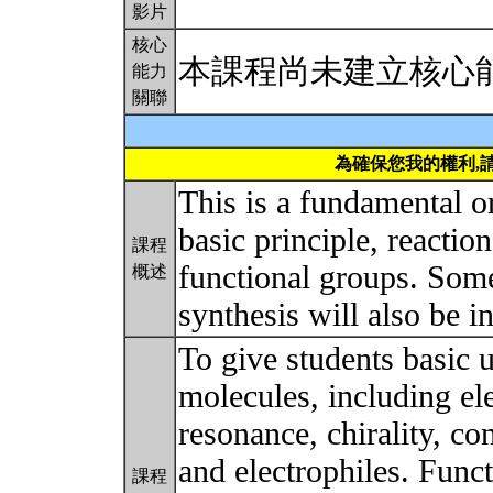
影片
核心
本課程尚未建立核心
能力
關聯
為確保您我的權利,
This is a fundamental o
basic principle, reacti
課程
functional groups. Som
概述
synthesis will also be 
To give students basic 
molecules, including ele
resonance, chirality, co
and electrophiles. Funct
課程