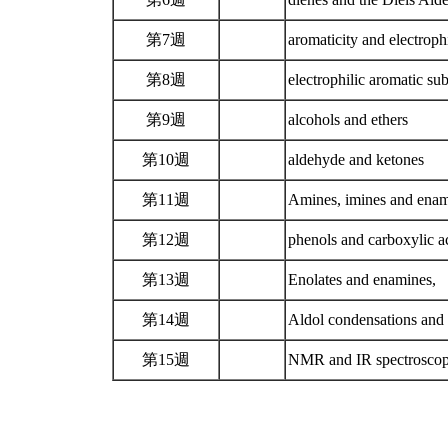
第7週
aromaticity and electroph
第8週
electrophilic aromatic sub
第9週
alcohols and ethers
第10週
aldehyde and ketones
第11週
Amines, imines and ena
第12週
phenols and carboxylic a
第13週
Enolates and enamines,
第14週
Aldol condensations and
第15週
NMR and IR spectrosco