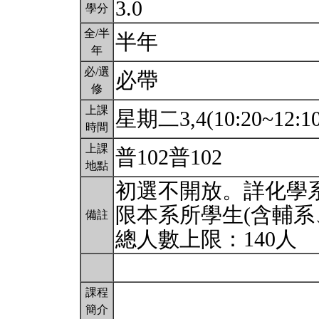
3.0
學分
全/半
半年
年
必/選
必帶
修
上課
星期二3,4(10:20~12:1
時間
上課
普102普102
地點
初選不開放。詳化學
限本系所學生(含輔系
備註
總人數上限：140人
課程
簡介