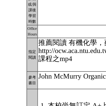
或/與
課後
學習
時數
Office
Hours
推薦閱讀 有機化學
http://ocw.aca.ntu.ed
指定
課程之mp4
閱讀
John McMurry Organic 
參考
書目
本校尚無訂定 A+