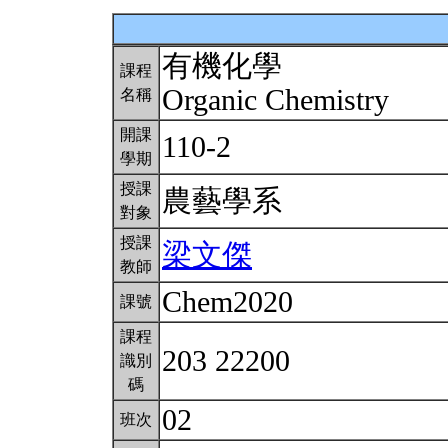
有機化學
課程
Organic Chemistry
名稱
開課
110-2
學期
授課
農藝學系
對象
授課
梁文傑
教師
Chem2020
課號
課程
203 22200
識別
碼
02
班次